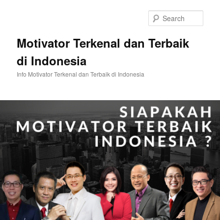
Skip
Skip
to
to
Sear
primary
secondary
content
content
Motivator Terkenal dan Terbaik
di Indonesia
Info Motivator Terkenal dan Terbaik di Indonesia