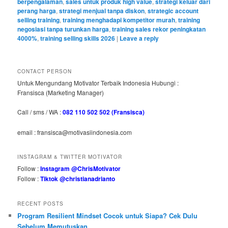
berpengalaman
,
sales untuk produk high value
,
strategi keluar dari
perang harga
,
strategi menjual tanpa diskon
,
strategic account
selling training
,
training menghadapi kompetitor murah
,
training
negosiasi tanpa turunkan harga
,
training sales rekor peningkatan
4000%
,
training selling skills 2026
|
Leave a reply
CONTACT PERSON
Untuk Mengundang Motivator Terbaik Indonesia Hubungi :
Fransisca (Marketing Manager)
Call / sms / WA :
082 110 502 502 (Fransisca)
email : fransisca@motivasiindonesia.com
INSTAGRAM & TWITTER MOTIVATOR
Follow :
Instagram @ChrisMotivator
Follow :
Tiktok @christianadrianto
RECENT POSTS
Program Resilient Mindset Cocok untuk Siapa? Cek Dulu
Sebelum Memutuskan