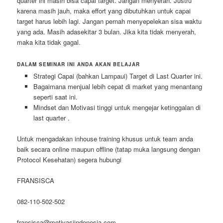
quarter ini masih bisa capai target. Jangan menyerah. Justru
karena masih jauh, maka effort yang dibutuhkan untuk capai
target harus lebih lagi. Jangan pernah menyepelekan sisa waktu
yang ada. Masih adasekitar 3 bulan. Jika kita tidak menyerah,
maka kita tidak gagal.
DALAM SEMINAR INI ANDA AKAN BELAJAR
Strategi Capai (bahkan Lampaui) Target di Last Quarter ini.
Bagaimana menjual lebih cepat di market yang menantang
seperti saat ini.
Mindset dan Motivasi tinggi untuk mengejar ketinggalan di
last quarter .
Untuk mengadakan inhouse training khusus untuk team anda
baik secara online maupun offline (tatap muka langsung dengan
Protocol Kesehatan) segera hubungi
FRANSISCA
082-110-502-502
fransisca@motivasiindonesia.com