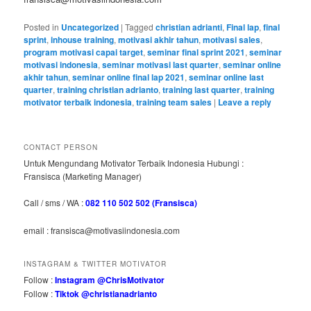
Posted in
Uncategorized
|
Tagged
christian adrianti
,
Final lap
,
final
sprint
,
inhouse training
,
motivasi akhir tahun
,
motivasi sales
,
program motivasi capai target
,
seminar final sprint 2021
,
seminar
motivasi indonesia
,
seminar motivasi last quarter
,
seminar online
akhir tahun
,
seminar online final lap 2021
,
seminar online last
quarter
,
training christian adrianto
,
training last quarter
,
training
motivator terbaik indonesia
,
training team sales
|
Leave a reply
CONTACT PERSON
Untuk Mengundang Motivator Terbaik Indonesia Hubungi :
Fransisca (Marketing Manager)
Call / sms / WA :
082 110 502 502 (Fransisca)
email : fransisca@motivasiindonesia.com
INSTAGRAM & TWITTER MOTIVATOR
Follow :
Instagram @ChrisMotivator
Follow :
Tiktok @christianadrianto