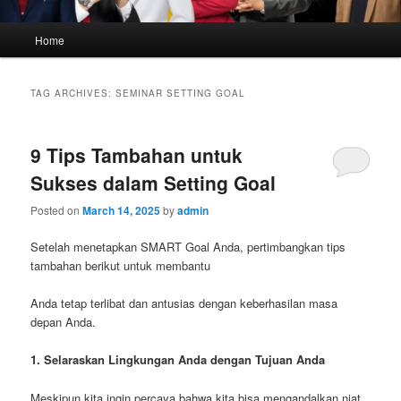
Main
Home
menu
TAG ARCHIVES:
SEMINAR SETTING GOAL
9 Tips Tambahan untuk
Sukses dalam Setting Goal
Posted on
March 14, 2025
by
admin
Setelah menetapkan SMART Goal Anda, pertimbangkan tips
tambahan berikut untuk membantu
Anda tetap terlibat dan antusias dengan keberhasilan masa
depan Anda.
1. Selaraskan Lingkungan Anda dengan Tujuan Anda
Meskipun kita ingin percaya bahwa kita bisa mengandalkan niat