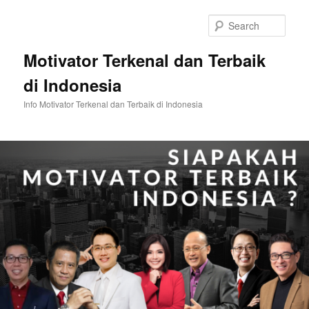
Skip
Skip
to
to
Sear
primary
secondary
content
content
Motivator Terkenal dan Terbaik
di Indonesia
Info Motivator Terkenal dan Terbaik di Indonesia