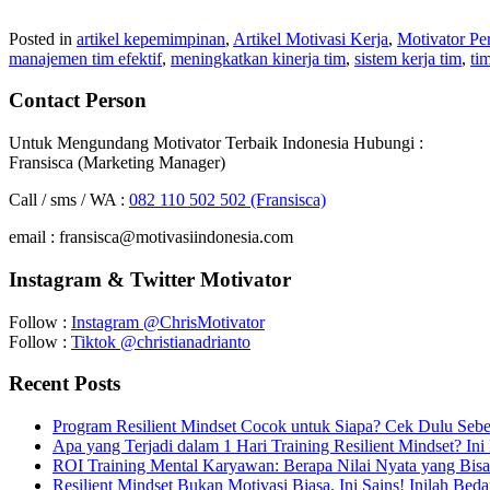
Posted in
artikel kepemimpinan
,
Artikel Motivasi Kerja
,
Motivator Pe
manajemen tim efektif
,
meningkatkan kinerja tim
,
sistem kerja tim
,
ti
Contact Person
Untuk Mengundang Motivator Terbaik Indonesia Hubungi :
Fransisca (Marketing Manager)
Call / sms / WA :
082 110 502 502 (Fransisca)
email : fransisca@motivasiindonesia.com
Instagram & Twitter Motivator
Follow :
Instagram @ChrisMotivator
Follow :
Tiktok @christianadrianto
Recent Posts
Program Resilient Mindset Cocok untuk Siapa? Cek Dulu Se
Apa yang Terjadi dalam 1 Hari Training Resilient Mindset? Ini
ROI Training Mental Karyawan: Berapa Nilai Nyata yang Bisa
Resilient Mindset Bukan Motivasi Biasa. Ini Sains! Inilah Bed