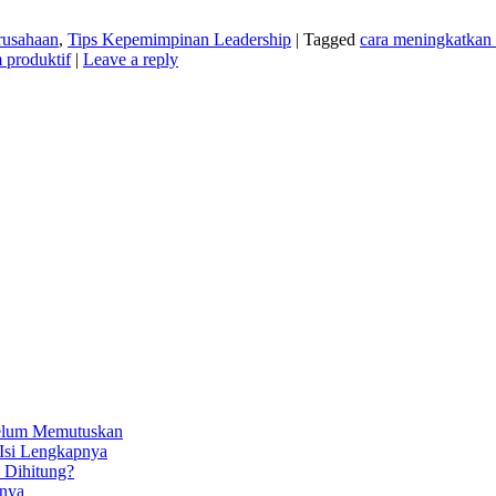
rusahaan
,
Tips Kepemimpinan Leadership
|
Tagged
cara meningkatkan 
m produktif
|
Leave a reply
belum Memutuskan
 Isi Lengkapnya
 Dihitung?
anya