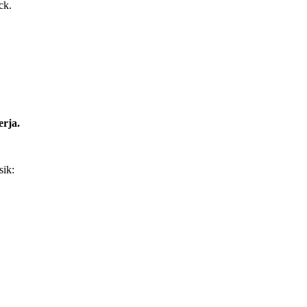
ck.
erja.
sik: