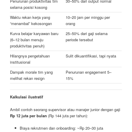
Penurunan produktivitas tim
30–50% dari output normal
selama posisi kosong
Waktu rekan kerja yang
10–20 jam per minggu per
“menambal” kekosongan
orang
Kurva belajar karyawan baru
25–50% dari gaji selama
(6–12 bulan menuju
periode tersebut
produktivitas penuh)
Hilangnya pengetahuan
Sulit dikuantifikasi, tapi nyata
institusional
Dampak morale tim yang
Penurunan engagement 5–
melihat rekan resign
15%
Kalkulasi ilustratif
Ambil contoh seorang supervisor atau manajer junior dengan gaji
Rp 12 juta per bulan
(Rp 144 juta per tahun):
Biaya rekrutmen dan onboarding: ~Rp 20–30 juta