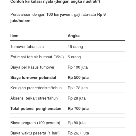
Contoh kalkulasi nyata (dengan angka ilustratif)
Perusahaan dengan
100 karyawan
, gaji rata-rata
Rp 8
juta/bulan:
Item
Angka
Turnover tahun lalu
15 orang
Estimasi terkait burnout (35%)
5 orang
Biaya per kasus turnover
Rp 100 juta
Biaya turnover potensial
Rp 500 juta
Kerugian presenteeism/tahun
Rp 172 juta
Absensi terkait stres/tahun
Rp 28 juta
Total potensi penghematan
Rp 700 juta
Biaya program (100 peserta)
Rp 80 juta
Biaya waktu peserta (1 hari)
Rp 26,7 juta