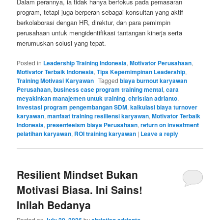
Dalam perannya, ia tidak hanya berfokus pada pemasaran
program, tetapi juga berperan sebagai konsultan yang aktif
berkolaborasi dengan HR, direktur, dan para pemimpin
perusahaan untuk mengidentifikasi tantangan kinerja serta
merumuskan solusi yang tepat.
Posted in
Leadership Training Indonesia
,
Motivator Perusahaan
,
Motivator Terbaik Indonesia
,
Tips Kepemimpinan Leadership
,
Training Motivasi Karyawan
|
Tagged
biaya burnout karyawan
Perusahaan
,
business case program training mental
,
cara
meyakinkan manajemen untuk training
,
christian adrianto
,
investasi program pengembangan SDM
,
kalkulasi biaya turnover
karyawan
,
manfaat training resiliensi karyawan
,
Motivator Terbaik
Indonesia
,
presenteeism biaya Perusahaan
,
return on investment
pelatihan karyawan
,
ROI training karyawan
|
Leave a reply
Resilient Mindset Bukan
Motivasi Biasa. Ini Sains!
Inilah Bedanya
Posted on
July 20, 2026
by
christian adrianto