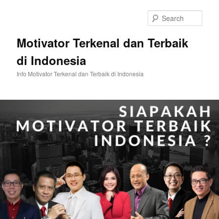
Skip
Skip
to
to
Sear
primary
secondary
content
content
Motivator Terkenal dan Terbaik
di Indonesia
Info Motivator Terkenal dan Terbaik di Indonesia