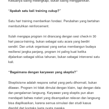
Keduanya saling melengkapi, bukan saling menggantikan.
“Apakah satu kali training cukup?”
Satu hari training memberikan fondasi. Perubahan yang bertahan
membutuhkan reinforcement.
Itulah mengapa program ini dirancang dengan sesi check-in 30
hari pasca-training, bukan sebagai satu acara yang berdiri
sendiri. Dan untuk organisasi yang serius membangun budaya
resiliensi jangka panjang, program ini paling kuat ketika
dijalankan sebagai siklus tahunan, bukan sebagai intervensi satu
kali.
“Bagaimana dengan karyawan yang skeptis?”
Skeptisisme adalah respons sehat yang perlu dihormati, bukan
dilawan. Program ini tidak dimulai dengan klaim, tapi dengan data
dan pengalaman langsung. Karyawan yang skeptis pun akan
mendapati bahwa materi yang disampaikan relevan dan langsung
bisa diaplikasikan, karena semua simulasi dan studi kasus
diambil dari konteks kerja nyata mereka.