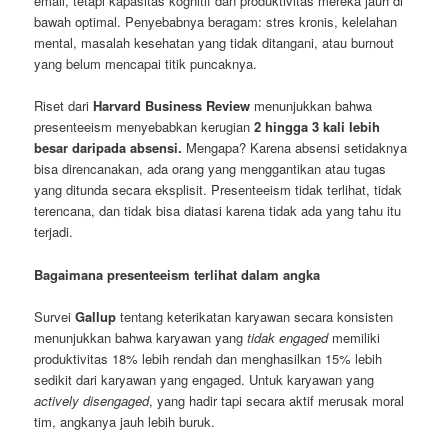
email, tetapi kapasitas kognitif dan produktivitas mereka jauh di
bawah optimal. Penyebabnya beragam: stres kronis, kelelahan
mental, masalah kesehatan yang tidak ditangani, atau burnout
yang belum mencapai titik puncaknya.
Riset dari
Harvard Business Review
menunjukkan bahwa
presenteeism menyebabkan kerugian
2 hingga 3 kali lebih
besar daripada absensi.
Mengapa? Karena absensi setidaknya
bisa direncanakan, ada orang yang menggantikan atau tugas
yang ditunda secara eksplisit. Presenteeism tidak terlihat, tidak
terencana, dan tidak bisa diatasi karena tidak ada yang tahu itu
terjadi.
Bagaimana presenteeism terlihat dalam angka
Survei
Gallup
tentang keterikatan karyawan secara konsisten
menunjukkan bahwa karyawan yang
tidak engaged
memiliki
produktivitas 18% lebih rendah dan menghasilkan 15% lebih
sedikit dari karyawan yang engaged. Untuk karyawan yang
actively disengaged
, yang hadir tapi secara aktif merusak moral
tim, angkanya jauh lebih buruk.