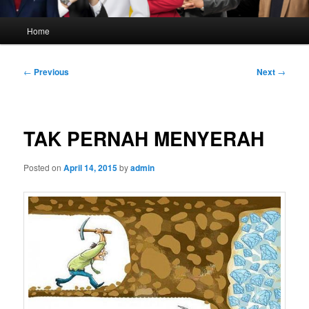
Main
Home
menu
Post
←
Previous
Next
→
navigation
TAK PERNAH MENYERAH
Posted on
April 14, 2015
by
admin