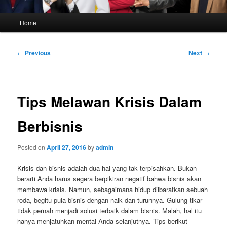
Main
Home
menu
Post
←
Previous
Next
→
navigation
Tips Melawan Krisis Dalam
Berbisnis
Posted on
April 27, 2016
by
admin
Krisis dan bisnis adalah dua hal yang tak terpisahkan. Bukan
berarti Anda harus segera berpikiran negatif bahwa bisnis akan
membawa krisis. Namun, sebagaimana hidup diibaratkan sebuah
roda, begitu pula bisnis dengan naik dan turunnya. Gulung tikar
tidak pernah menjadi solusi terbaik dalam bisnis. Malah, hal itu
hanya menjatuhkan mental Anda selanjutnya. Tips berikut