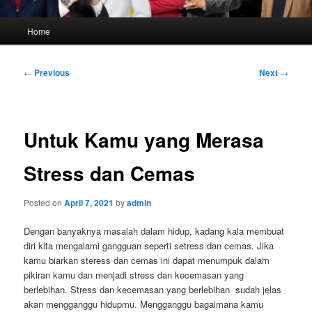
Main
Home
menu
Post
←
Previous
Next
→
navigation
Untuk Kamu yang Merasa
Stress dan Cemas
Posted on
April 7, 2021
by
admin
Dengan banyaknya masalah dalam hidup, kadang kala membuat
diri kita mengalami gangguan seperti setress dan cemas. Jika
kamu biarkan steress dan cemas ini dapat menumpuk dalam
pikiran kamu dan menjadi stress dan kecemasan yang
berlebihan. Stress dan kecemasan yang berlebihan sudah jelas
akan mengganggu hidupmu. Mengganggu bagaimana kamu