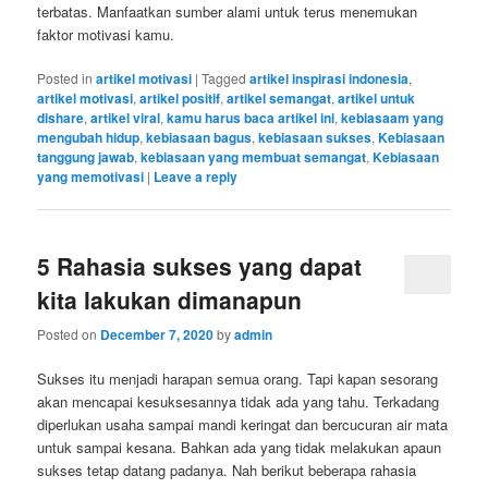
terbatas. Manfaatkan sumber alami untuk terus menemukan
faktor motivasi kamu.
Posted in
artikel motivasi
|
Tagged
artikel inspirasi indonesia
,
artikel motivasi
,
artikel positif
,
artikel semangat
,
artikel untuk
dishare
,
artikel viral
,
kamu harus baca artikel ini
,
kebiasaam yang
mengubah hidup
,
kebiasaan bagus
,
kebiasaan sukses
,
Kebiasaan
tanggung jawab
,
kebiasaan yang membuat semangat
,
Kebiasaan
yang memotivasi
|
Leave a reply
5 Rahasia sukses yang dapat
kita lakukan dimanapun
Posted on
December 7, 2020
by
admin
Sukses itu menjadi harapan semua orang. Tapi kapan sesorang
akan mencapai kesuksesannya tidak ada yang tahu. Terkadang
diperlukan usaha sampai mandi keringat dan bercucuran air mata
untuk sampai kesana. Bahkan ada yang tidak melakukan apaun
sukses tetap datang padanya. Nah berikut beberapa rahasia