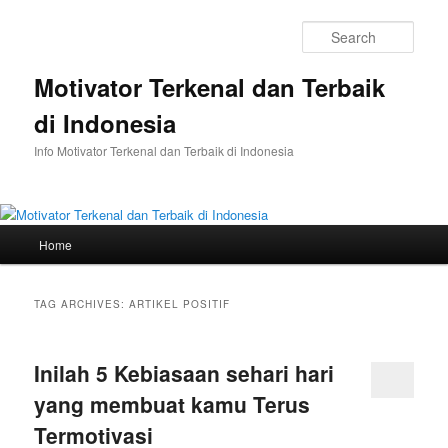
Skip
Skip
to
to
Sear
primary
secondary
content
content
Motivator Terkenal dan Terbaik
di Indonesia
Info Motivator Terkenal dan Terbaik di Indonesia
Main
Home
menu
TAG ARCHIVES:
ARTIKEL POSITIF
Inilah 5 Kebiasaan sehari hari
yang membuat kamu Terus
Termotivasi