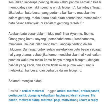
sesuaikan seberapa penting dalam kehidupanmu semakin besar
membuatnya semakin penting untuk hidupmu”. Lanjutnya “Ingat!,
Jika bukan batu besar yang pertama kali kamu masukan ke
dalam gentong, maka kamu tidak akan pernah bisa memasukan
batu besar sebanyak ini kedalam gentong tersebut!”
Apakah batu besar dalam hidup mu? Bisa Ayahmu, Ibumu,
Orang yang kamu sayangi, persahabatanmu, kesehatanmu,
mimpimu. Hal-hal inilah yang kamu anggap penting dalam
hidupmu. Dan ingat untuk selalu meletakkan batu besar sebagai
hal yang utama, sebab jika kamu mendahulukan hal kecil dalam
prioritas waktumu maku kamu hanya mengisi hidupmu dengan
hal-hal yang kecil, dan kamu tidak akan punya waktu untuk
melakukan hal besar dan berharga dalam hidupmu.
Selamat mengisi hidup!
Posted in
artikel motivasi
|
Tagged
artikel motivasi
,
artikel positif
,
cerita positif
,
dongeng kebajikan
,
hapiness
,
kisah sukses
,
life
coach
,
motivasi hidup
,
motivasi pagi
,
motivation
|
Leave a reply