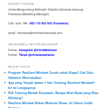
CONTACT PERSON
Untuk Mengundang Motivator Terbaik Indonesia Hubungi :
Fransisca (Marketing Manager)
Call / sms / WA :
082 110 502 502 (Fransisca)
email : fransisca@motivasiindonesia.com
INSTAGRAM & TWITTER MOTIVATOR
Follow :
Instagram @ChrisMotivator
Follow :
Tiktok @christianadrianto
RECENT POSTS
Program Resilient Mindset Cocok untuk Siapa? Cek Dulu
Sebelum Memutuskan
Apa yang Terjadi dalam 1 Hari Training Resilient Mindset?
Ini Isi Lengkapnya
ROI Training Mental Karyawan: Berapa Nilai Nyata yang Bisa
Dihitung?
Resilient Mindset Bukan Motivasi Biasa. Ini Sains! Inilah
Bedanya