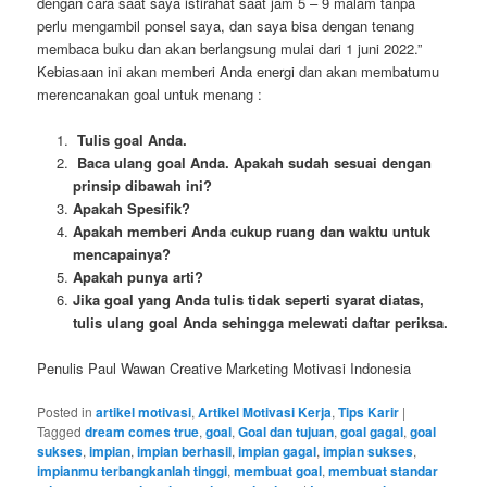
dengan cara saat saya istirahat saat jam 5 – 9 malam tanpa
perlu mengambil ponsel saya, dan saya bisa dengan tenang
membaca buku dan akan berlangsung mulai dari 1 juni 2022.”
Kebiasaan ini akan memberi Anda energi dan akan membatumu
merencanakan goal untuk menang :
Tulis goal Anda.
Baca ulang goal Anda. Apakah sudah sesuai dengan
prinsip dibawah ini?
Apakah Spesifik?
Apakah memberi Anda cukup ruang dan waktu untuk
mencapainya?
Apakah punya arti?
Jika goal yang Anda tulis tidak seperti syarat diatas,
tulis ulang goal Anda sehingga melewati daftar periksa.
Penulis Paul Wawan Creative Marketing Motivasi Indonesia
Posted in
artikel motivasi
,
Artikel Motivasi Kerja
,
Tips Karir
|
Tagged
dream comes true
,
goal
,
Goal dan tujuan
,
goal gagal
,
goal
sukses
,
impian
,
impian berhasil
,
impian gagal
,
impian sukses
,
impianmu terbangkanlah tinggi
,
membuat goal
,
membuat standar