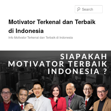
Skip
Skip
to
to
Sear
primary
secondary
content
content
Motivator Terkenal dan Terbaik
di Indonesia
Info Motivator Terkenal dan Terbaik di Indonesia