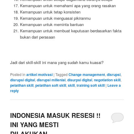
Kemampuan untuk memahami apa yang orang rasakan
Kemampuan untuk tetap konsisten
Kemampuan untuk menguasai pikiranmu
Kemampuan untuk meminta bantuan
Kemampuan untuk membuat keputusan berdasarkan fakta
bukan dari perasaan
Jadi dari skill-skill ini mana yang sudah kamu kuasai?
Posted in
artikel motivasi
|
Tagged
Change management
,
disrupsi
,
disrupsi digital
,
disrupsi millenial
,
disurpsi digital
,
negotiation skill
,
pelatihan skill
,
pelatihan soft skill
,
skill
,
training soft skill
|
Leave a
reply
INDONESIA MASUK RESESI !!
INI YANG MESTI
DILAKUKAN……..