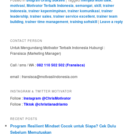
motivasi
,
Motivator Terbaik Indonesia
,
semangat
,
skill
,
trainer
indonesia
,
trainer kepemimpinan
,
trainer komunikasi
,
trainer
leadership
,
trainer sales
,
trainer service excellent
,
trainer team
building
,
trainer time management
,
training softskill
|
Leave a reply
CONTACT PERSON
Untuk Mengundang Motivator Terbaik Indonesia Hubungi :
Fransisca (Marketing Manager)
Call / sms / WA :
082 110 502 502 (Fransisca)
email : fransisca@motivasiindonesia.com
INSTAGRAM & TWITTER MOTIVATOR
Follow :
Instagram @ChrisMotivator
Follow :
Tiktok @christianadrianto
RECENT POSTS
Program Resilient Mindset Cocok untuk Siapa? Cek Dulu
Sebelum Memutuskan