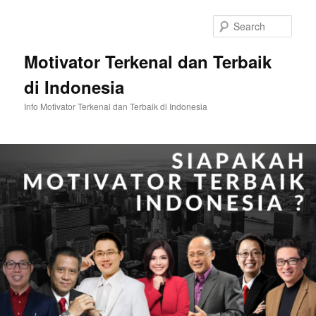
Skip
Skip
to
to
Sear
primary
secondary
content
content
Motivator Terkenal dan Terbaik
di Indonesia
Info Motivator Terkenal dan Terbaik di Indonesia