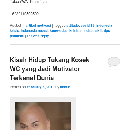
Telpon/WA Fransisca
+6282110502502
Posted in
artikel motivasi
|
Tagged
attitude
,
covid 19
,
indonesia
krisis
,
indonesia resesi
,
knowledge
,
krisis
,
mindset
,
skill
,
tips
pandemi
|
Leave a reply
Kisah Hidup Tukang Kosek
WC yang Jadi Motivator
Terkenal Dunia
Posted on
February 6, 2019
by
admin