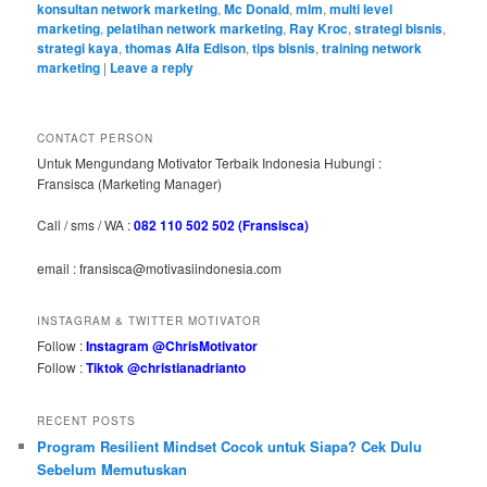
konsultan network marketing
,
Mc Donald
,
mlm
,
multi level
marketing
,
pelatihan network marketing
,
Ray Kroc
,
strategi bisnis
,
strategi kaya
,
thomas Alfa Edison
,
tips bisnis
,
training network
marketing
|
Leave a reply
CONTACT PERSON
Untuk Mengundang Motivator Terbaik Indonesia Hubungi :
Fransisca (Marketing Manager)
Call / sms / WA :
082 110 502 502 (Fransisca)
email : fransisca@motivasiindonesia.com
INSTAGRAM & TWITTER MOTIVATOR
Follow :
Instagram @ChrisMotivator
Follow :
Tiktok @christianadrianto
RECENT POSTS
Program Resilient Mindset Cocok untuk Siapa? Cek Dulu
Sebelum Memutuskan