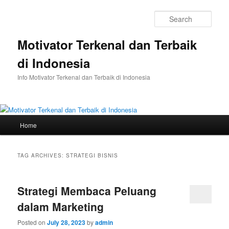
Skip
Skip
to
to
Sear
primary
secondary
content
content
Motivator Terkenal dan Terbaik
di Indonesia
Info Motivator Terkenal dan Terbaik di Indonesia
Main
Home
menu
TAG ARCHIVES:
STRATEGI BISNIS
Strategi Membaca Peluang
dalam Marketing
Posted on
July 28, 2023
by
admin