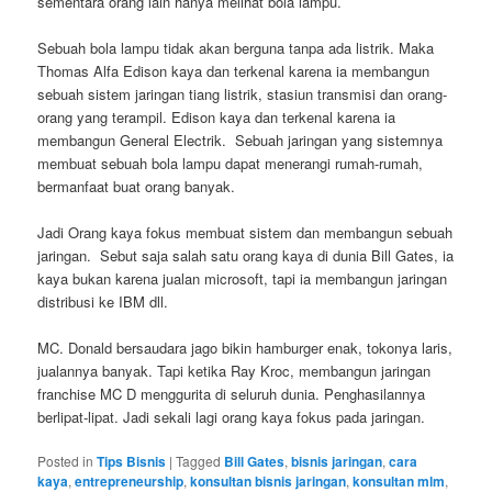
sementara orang lain hanya melihat bola lampu.
Sebuah bola lampu tidak akan berguna tanpa ada listrik. Maka
Thomas Alfa Edison kaya dan terkenal karena ia membangun
sebuah sistem jaringan tiang listrik, stasiun transmisi dan orang-
orang yang terampil. Edison kaya dan terkenal karena ia
membangun General Electrik. Sebuah jaringan yang sistemnya
membuat sebuah bola lampu dapat menerangi rumah-rumah,
bermanfaat buat orang banyak.
Jadi Orang kaya fokus membuat sistem dan membangun sebuah
jaringan. Sebut saja salah satu orang kaya di dunia Bill Gates, ia
kaya bukan karena jualan microsoft, tapi ia membangun jaringan
distribusi ke IBM dll.
MC. Donald bersaudara jago bikin hamburger enak, tokonya laris,
jualannya banyak. Tapi ketika Ray Kroc, membangun jaringan
franchise MC D menggurita di seluruh dunia. Penghasilannya
berlipat-lipat. Jadi sekali lagi orang kaya fokus pada jaringan.
Posted in
Tips Bisnis
|
Tagged
Bill Gates
,
bisnis jaringan
,
cara
kaya
,
entrepreneurship
,
konsultan bisnis jaringan
,
konsultan mlm
,