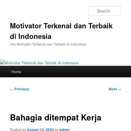
Skip
to
Sear
primary
content
Motivator Terkenal dan Terbaik
di Indonesia
Info Motivator Terkenal dan Terbaik di Indonesia
Main
Home
menu
Post
←
Previous
Next
→
navigation
Bahagia ditempat Kerja
Posted on
August 14, 2020
by
admin