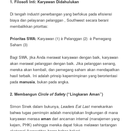
1. Filosofi Inti: Karyawan Didahulukan
Di tengah industri penerbangan yang berfokus pada efisiensi
biaya dan pelayanan pelanggan , Southwest secara berani
membalikkan prioritas:
Prioritas SWA:
Karyawan (1) è Pelanggan (2) è Pemegang
Saham (3)
Bagi SWA, jika Anda merawat karyawan dengan baik, karyawan
akan merawat pelanggan dengan baik. Jika pelanggan senang,
mereka akan kembali, dan pemegang saham akan mendapatkan
hasil terbaik. Ini adalah prinsip kepemimpinan yang berorientasi
pada
manusia
, bukan pada angka.
2. Membangun
Circle of Safety
(“Lingkaran Aman”)
Simon Sinek dalam bukunya,
Leaders Eat Last
menekankan
bahwa tugas pemimpin adalah menciptakan lingkungan di mana
karyawan merasa
aman
dari ancaman internal (manajemen yang
kejam, PHK) sehingga mereka dapat fokus melawan tantangan
eksternal (kompetitor, harga bahan bakar).