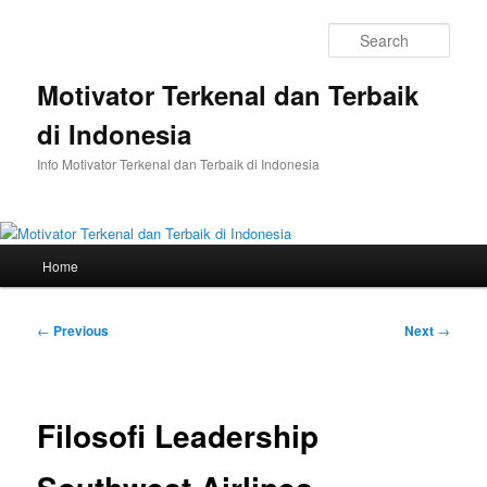
Skip
to
Sear
primary
content
Motivator Terkenal dan Terbaik
di Indonesia
Info Motivator Terkenal dan Terbaik di Indonesia
Main
Home
menu
Post
←
Previous
Next
→
navigation
Filosofi Leadership