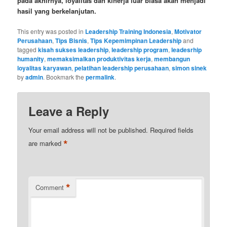
pada akhirnya, loyalitas dan kinerja luar biasa akan menjadi
hasil yang berkelanjutan.
This entry was posted in
Leadership Training Indonesia
,
Motivator
Perusahaan
,
Tips Bisnis
,
Tips Kepemimpinan Leadership
and
tagged
kisah sukses leadership
,
leadership program
,
leadesrhip
humanity
,
memaksimalkan produktivitas kerja
,
membangun
loyalitas karyawan
,
pelatihan leadership perusahaan
,
simon sinek
by
admin
. Bookmark the
permalink
.
Leave a Reply
Your email address will not be published.
Required fields
*
are marked
*
Comment