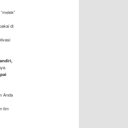
a “melek”
pakai di
tivasi
ndiri,
nya.
apai
im Anda
n tim