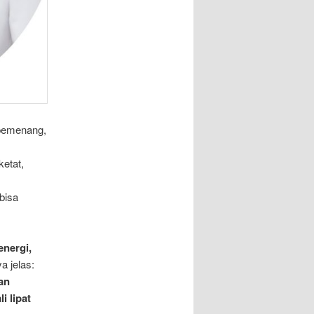
 pemenang,
etat,
bisa
energi,
a jelas:
an
i lipat