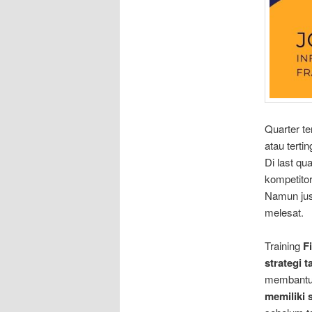
Quarter te
atau tertin
Di last qu
kompetitor
Namun just
melesat.
Training
F
strategi t
membantu
memiliki 