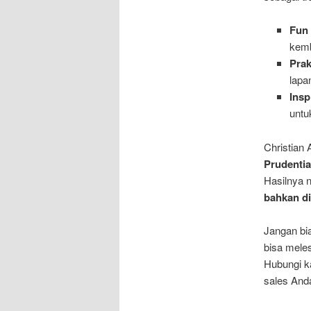
Fun 
kemb
Prak
lapa
Insp
unt
Christian 
Prudentia
Hasilnya 
bahkan di 
Jangan bia
bisa meles
Hubungi k
sales And