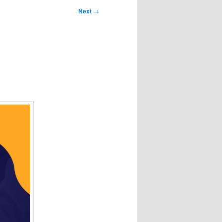
Next
→