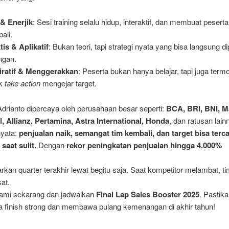
& Enerjik
: Sesi training selalu hidup, interaktif, dan membuat pesert
ali.
tis & Aplikatif
: Bukan teori, tapi strategi nyata yang bisa langsung di
ngan.
iratif & Menggerakkan
: Peserta bukan hanya belajar, tapi juga termo
uk
take action
mengejar target.
Adrianto dipercaya oleh perusahaan besar seperti:
BCA, BRI, BNI, Ma
l, Allianz, Pertamina, Astra International, Honda
, dan ratusan lain
nyata:
penjualan naik, semangat tim kembali, dan target bisa terc
saat sulit.
Dengan
rekor peningkatan penjualan hingga 4.000%
rkan quarter terakhir lewat begitu saja. Saat kompetitor melambat, t
at.
ami sekarang dan jadwalkan
Final Lap Sales Booster 2025
. Pastika
a finish strong dan membawa pulang kemenangan di akhir tahun!