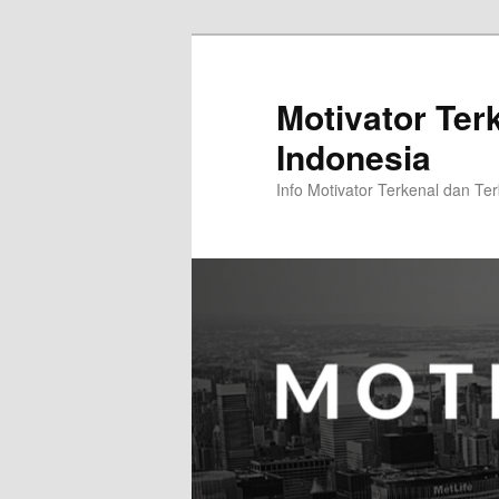
Skip
to
primary
Motivator Ter
content
Indonesia
Info Motivator Terkenal dan Ter