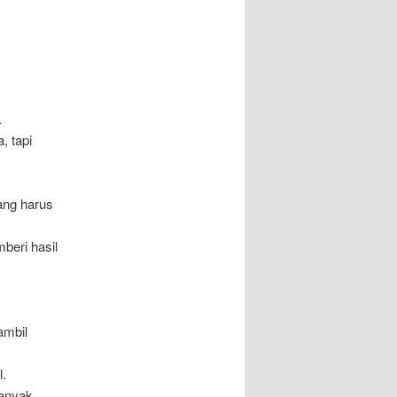
.
, tapi
ang harus
beri hasil
ambil
.
banyak.