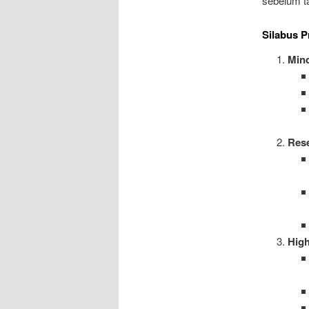
sebelum ta
Silabus P
Mind
Rese
High