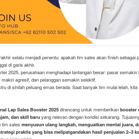
rakhir selalu menjadi penentu: apakah tim sales akan finish sebagai
ggal di garis akhir.
arter 2025, perusahaan menghadapi tantangan besar: pasar semakin k
 makin agresif, dan pelanggan semakin selektif.
ru di sinilah peluang emas berada. Saat banyak tim mulai lelah, kita 
inal Lap Sales Booster 2025
dirancang untuk memberikan
booster 
ajam, dan skill baru
yang relevan dengan kondisi sekarang. Tujuanny
 tim sales
menyusun ulang langkah, menguatkan mental juara, d
strategi praktis yang bisa melipatgandakan hasil penjualan 2–3 kal