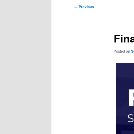
Post
←
Previous
navigation
Fin
Posted on
S