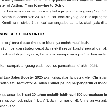
ter of Action: From Knowing to Doing
Latihan mental dan simulasi singkat agar peserta langsung “on fire”.
Membuat action plan 30–60–90 hari terakhir yang realistis tapi agres
Komitmen individu & tim: dari semangat bersama ke aksi nyata di l
 INI BERTUJUAN UNTUK
energi baru di saat tim sales biasanya sudah mulai lelah.
i tim dengan strategi cepat dan efektif sesuai kondisi persaingan ak
 sales lebih percaya diri, fokus, dan mampu mengejar bahkan mela
kan dampak langsung pada revenue perusahaan di akhir 2025.
al Lap Sales Booster 2025
akan dibawakan langsung oleh
Christia
 salah satu
Motivator & Sales Trainer paling berpengaruh di Indo
ngalaman lebih dari
20 tahun melatih lebih dari 600 perusahaan b
ransi, otomotif, industri, BUMN, dan multinasional), Christian Adriant
ainer yang: