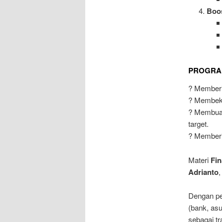
Boos
PROGRAM
? Memberi 
? Membekal
? Membuat
target.
? Memberi
Materi
Fin
Adrianto
,
Dengan pe
(bank, asu
sebagai tr