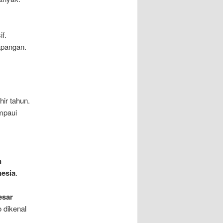
if.
apangan.
hir tahun.
mpaui
n
nesia
.
esar
o dikenal