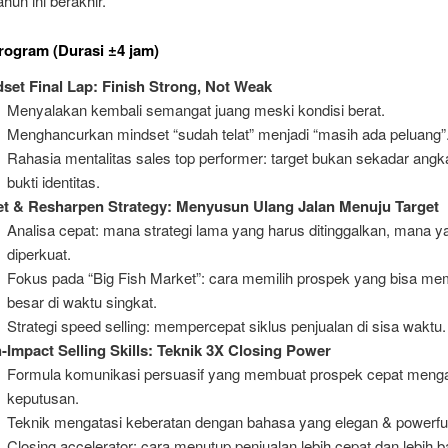
hun ini berakhir.
rogram (Durasi ±4 jam)
set Final Lap: Finish Strong, Not Weak
Menyalakan kembali semangat juang meski kondisi berat.
Menghancurkan mindset “sudah telat” menjadi “masih ada peluang”
Rahasia mentalitas sales top performer: target bukan sekadar angka
bukti identitas.
t & Resharpen Strategy: Menyusun Ulang Jalan Menuju Target
Analisa cepat: mana strategi lama yang harus ditinggalkan, mana y
diperkuat.
Fokus pada “Big Fish Market”: cara memilih prospek yang bisa mem
besar di waktu singkat.
Strategi speed selling: mempercepat siklus penjualan di sisa waktu.
-Impact Selling Skills: Teknik 3X Closing Power
Formula komunikasi persuasif yang membuat prospek cepat meng
keputusan.
Teknik mengatasi keberatan dengan bahasa yang elegan & powerful
Closing accelerator: cara menutup penjualan lebih cepat dan lebih 