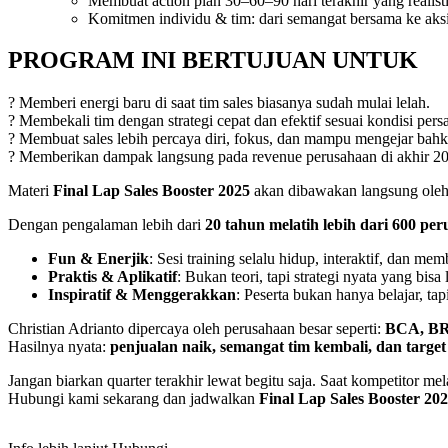
Membuat action plan 30–60–90 hari terakhir yang realistis
Komitmen individu & tim: dari semangat bersama ke aksi
PROGRAM INI BERTUJUAN UNTUK
? Memberi energi baru di saat tim sales biasanya sudah mulai lelah.
? Membekali tim dengan strategi cepat dan efektif sesuai kondisi pers
? Membuat sales lebih percaya diri, fokus, dan mampu mengejar bahk
? Memberikan dampak langsung pada revenue perusahaan di akhir 2
Materi
Final Lap Sales Booster 2025
akan dibawakan langsung ole
Dengan pengalaman lebih dari
20 tahun melatih lebih dari 600 pe
Fun & Enerjik
: Sesi training selalu hidup, interaktif, dan me
Praktis & Aplikatif
: Bukan teori, tapi strategi nyata yang bis
Inspiratif & Menggerakkan
: Peserta bukan hanya belajar, ta
Christian Adrianto dipercaya oleh perusahaan besar seperti:
BCA, BRI
Hasilnya nyata:
penjualan naik, semangat tim kembali, dan target b
Jangan biarkan quarter terakhir lewat begitu saja. Saat kompetitor me
Hubungi kami sekarang dan jadwalkan
Final Lap Sales Booster 20