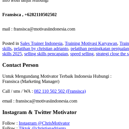
Info lebih lanjut Hubungi
Fransisca , +6282110502502
mail : fransisca@motivasiindonesia.com
Posted in
Sales Trainer Indonesia
,
Training Motivasi Karyawan
,
Train
skills
,
pelatihan by christian adrianto
,
pelatihan peningkatan penjualan 
skills 2025
,
selling skills pencapaian
,
speed selling
,
strategi close the s
Contact Person
Untuk Mengundang Motivator Terbaik Indonesia Hubungi :
Fransisca (Marketing Manager)
Call / sms / WA :
082 110 502 502 (Fransisca)
email : fransisca@motivasiindonesia.com
Instagram & Twitter Motivator
Follow :
Instagram @ChrisMotivator
Follow :
Tiktok @christianadrianto