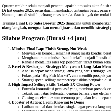
Quarter terakhir selalu menjadi penentu: apakah tim sales akan finish 
Di last quarter 2025, perusahaan menghadapi tantangan besar: pasar s
Namun justru di sinilah peluang emas berada. Saat banyak tim mulai le
Training
Final Lap Sales Booster 2025
dirancang untuk memberika
ulang langkah, menguatkan mental juara, dan memiliki strategi p
Silabus Program (Durasi ±4 jam)
Mindset Final Lap: Finish Strong, Not Weak
Menyalakan kembali semangat juang meski kondisi berat
Menghancurkan mindset “sudah telat” menjadi “masih ad
Rahasia mentalitas sales top performer: target bukan sekad
Reset & Resharpen Strategy: Menyusun Ulang Jalan Menu
Analisa cepat: mana strategi lama yang harus ditinggalk
Fokus pada “Big Fish Market”: cara memilih prospek yan
Strategi speed selling: mempercepat siklus penjualan di s
High-Impact Selling Skills: Teknik 3X Closing Power
Formula komunikasi persuasif yang membuat prospek ce
Teknik mengatasi keberatan dengan bahasa yang elegan 
Closing accelerator: cara menutup penjualan lebih cepat 
Booster of Action: From Knowing to Doing
Latihan mental dan simulasi singkat agar peserta langsung