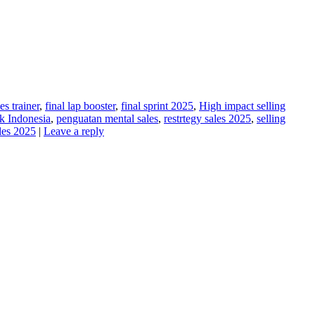
es trainer
,
final lap booster
,
final sprint 2025
,
High impact selling
ik Indonesia
,
penguatan mental sales
,
restrtegy sales 2025
,
selling
ales 2025
|
Leave a reply