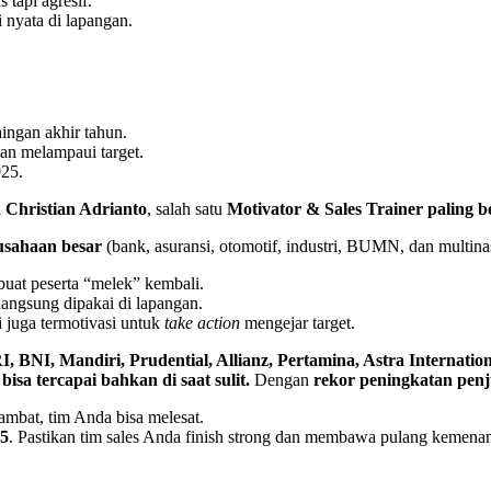
 tapi agresif.
 nyata di lapangan.
aingan akhir tahun.
an melampaui target.
025.
h
Christian Adrianto
, salah satu
Motivator & Sales Trainer paling 
rusahaan besar
(bank, asuransi, otomotif, industri, BUMN, dan multinas
mbuat peserta “melek” kembali.
a langsung dipakai di lapangan.
pi juga termotivasi untuk
take action
mengejar target.
, BNI, Mandiri, Prudential, Allianz, Pertamina, Astra Internatio
isa tercapai bahkan di saat sulit.
Dengan
rekor peningkatan pen
lambat, tim Anda bisa melesat.
25
. Pastikan tim sales Anda finish strong dan membawa pulang kemenan