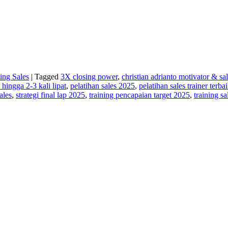
ing Sales
|
Tagged
3X closing power
,
christian adrianto motivator & sal
hingga 2-3 kali lipat
,
pelatihan sales 2025
,
pelatihan sales trainer terba
ales
,
strategi final lap 2025
,
training pencapaian target 2025
,
training s