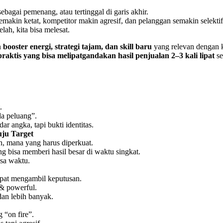
sebagai pemenang, atau tertinggal di garis akhir.
emakin ketat, kompetitor makin agresif, dan pelanggan semakin selektif
lah, kita bisa melesat.
n
booster energi, strategi tajam, dan skill baru
yang relevan dengan k
raktis yang bisa melipatgandakan hasil penjualan 2–3 kali lipat
se
.
a peluang”.
ar angka, tapi bukti identitas.
ju Target
an, mana yang harus diperkuat.
g bisa memberi hasil besar di waktu singkat.
isa waktu.
pat mengambil keputusan.
& powerful.
dan lebih banyak.
 “on fire”.