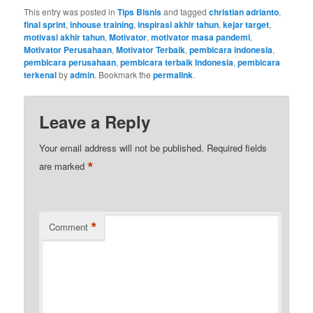
This entry was posted in
Tips Bisnis
and tagged
christian adrianto
,
final sprint
,
inhouse training
,
inspirasi akhir tahun
,
kejar target
,
motivasi akhir tahun
,
Motivator
,
motivator masa pandemi
,
Motivator Perusahaan
,
Motivator Terbaik
,
pembicara indonesia
,
pembicara perusahaan
,
pembicara terbaik Indonesia
,
pembicara
terkenal
by
admin
. Bookmark the
permalink
.
Leave a Reply
Your email address will not be published.
Required fields
*
are marked
*
Comment