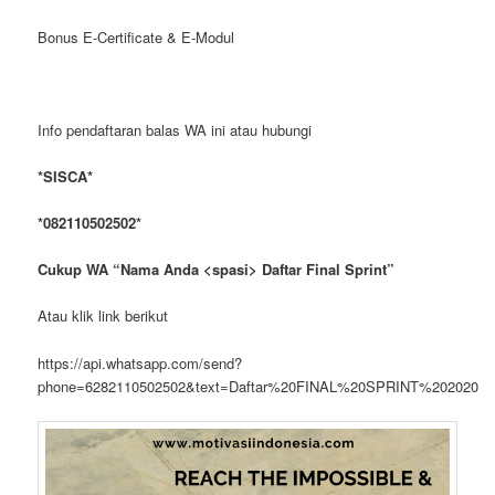
Bonus E-Certificate & E-Modul
Info pendaftaran balas WA ini atau hubungi
*SISCA*
*082110502502*
Cukup WA “Nama Anda <spasi> Daftar Final Sprint”
Atau klik link berikut
https://api.whatsapp.com/send?
phone=6282110502502&text=Daftar%20FINAL%20SPRINT%202020