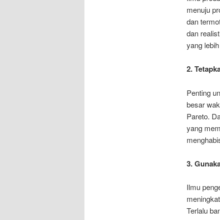
menuju prod
dan termot
dan realis
yang lebih
2. Tetapka
Penting u
besar wakt
Pareto. Da
yang memi
menghabisk
3. Gunaka
Ilmu peng
meningkat
Terlalu ba