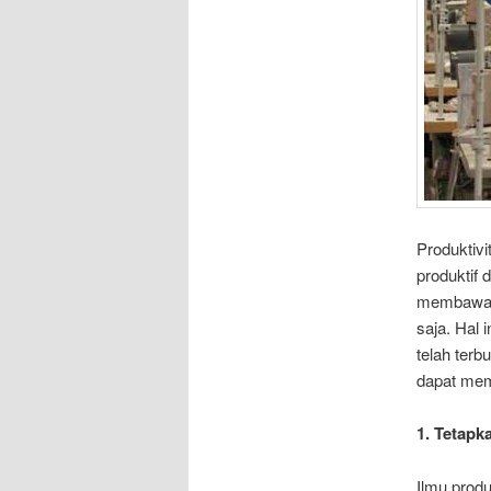
Produktiv
produktif 
membawa b
saja. Hal
telah terb
dapat mem
1. Tetapk
Ilmu produ