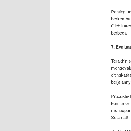
Penting u
berkembang
Oleh kare
berbeda.
7. Evalua
Terakhir, 
mengevalua
ditingkatk
berjalanny
Produktivi
komitmen d
mencapai p
Selamat!