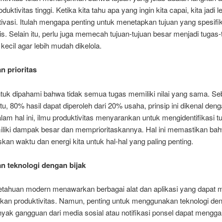
uktivitas tinggi. Ketika kita tahu apa yang ingin kita capai, kita jadi l
ivasi. Itulah mengapa penting untuk menetapkan tujuan yang spesifik,
tis. Selain itu, perlu juga memecah tujuan-tujuan besar menjadi tugas
 kecil agar lebih mudah dikelola.
n prioritas
ntuk dipahami bahwa tidak semua tugas memiliki nilai yang sama. Se
u, 80% hasil dapat diperoleh dari 20% usaha, prinsip ini dikenal de
lam hal ini, ilmu produktivitas menyarankan untuk mengidentifikasi t
liki dampak besar dan memprioritaskannya. Hal ini memastikan bah
an waktu dan energi kita untuk hal-hal yang paling penting.
n teknologi dengan bijak
etahuan modern menawarkan berbagai alat dan aplikasi yang dapat
kan produktivitas. Namun, penting untuk menggunakan teknologi den
nyak gangguan dari media sosial atau notifikasi ponsel dapat mengg