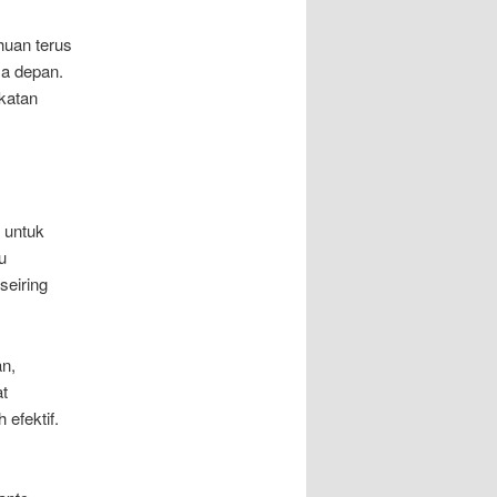
huan terus
sa depan.
katan
 untuk
u
seiring
an,
at
 efektif.