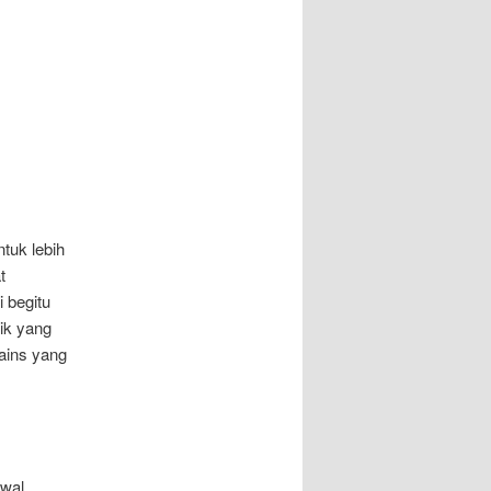
tuk lebih
t
 begitu
ik yang
sains yang
awal