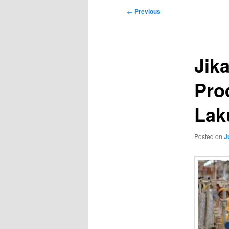
Post
←
Previous
navigation
Jik
Pro
Lak
Posted on
J