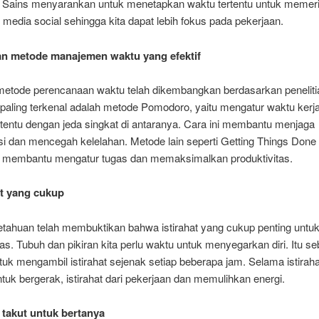
a. Sains menyarankan untuk menetapkan waktu tertentu untuk memer
media social sehingga kita dapat lebih fokus pada pekerjaan.
an metode manajemen waktu yang efektif
metode perencanaan waktu telah dikembangkan berdasarkan peneliti
 paling terkenal adalah metode Pomodoro, yaitu mengatur waktu kerj
ertentu dengan jeda singkat di antaranya. Cara ini membantu menjaga
si dan mencegah kelelahan. Metode lain seperti Getting Things Done
t membantu mengatur tugas dan memaksimalkan produktivitas.
hat yang cukup
etahuan telah membuktikan bahwa istirahat yang cukup penting untu
tas. Tubuh dan pikiran kita perlu waktu untuk menyegarkan diri. Itu s
tuk mengambil istirahat sejenak setiap beberapa jam. Selama istirahat
tuk bergerak, istirahat dari pekerjaan dan memulihkan energi.
 takut untuk bertanya