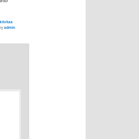
anto
ktivitas
by
admin
.