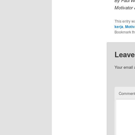
By Paul Wa
Motivator 
This entry w
kerja
,
Motiv
Bookmark t
Leave
Your email 
Commen