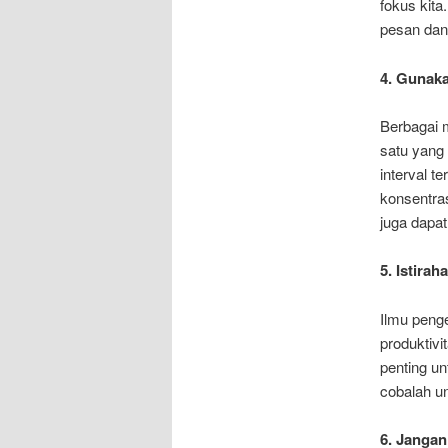
fokus kit
pesan dan 
4. Gunak
Berbagai 
satu yang
interval t
konsentra
juga dapa
5. Istira
Ilmu peng
produktivi
penting un
cobalah un
6. Jangan