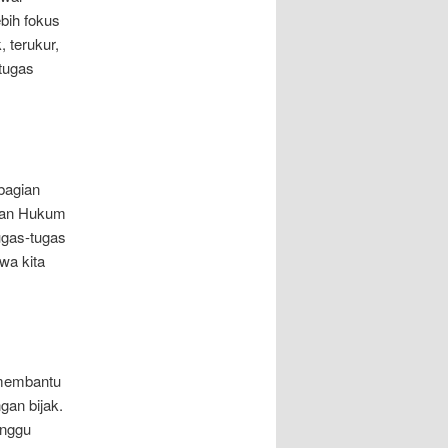
ebih fokus
 terukur,
-tugas
bagian
ngan Hukum
ugas-tugas
wa kita
 membantu
gan bijak.
anggu