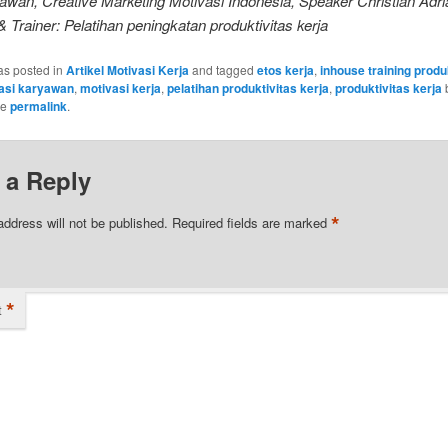
wan, Creative Marketing Motivasi Indonesia, Speaker Christian Adri
& Trainer: Pelatihan peningkatan produktivitas kerja
as posted in
Artikel Motivasi Kerja
and tagged
etos kerja
,
inhouse training produ
asi karyawan
,
motivasi kerja
,
pelatihan produktivitas kerja
,
produktivitas kerja
he
permalink
.
 a Reply
*
address will not be published.
Required fields are marked
*
t