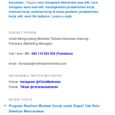
Karyawan
|
Tagged
cara mengatasi distraction saat wfh
,
cara
mengatur watu saat wfh
,
meningkatkan produktivitas kerja
,
motivasi kerja
,
motivasi kerja di masa pandemi
,
produktivitas
kerja
,
wfh
,
work life ballance
|
Leave a reply
CONTACT PERSON
Untuk Mengundang Motivator Terbaik Indonesia Hubungi :
Fransisca (Marketing Manager)
Call / sms / WA :
082 110 502 502 (Fransisca)
email : fransisca@motivasiindonesia.com
INSTAGRAM & TWITTER MOTIVATOR
Follow :
Instagram @ChrisMotivator
Follow :
Tiktok @christianadrianto
RECENT POSTS
Program Resilient Mindset Cocok untuk Siapa? Cek Dulu
Sebelum Memutuskan