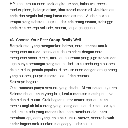
HP, saat jam itu anda tidak angkat telpon, balas wa, check
market place, belanja online, lihat social media dll. Jauhkan diri
anda dari segala hal yang biasa men-distract. Anda siapkan
tempat yang sebisa mungkin tidak ada orang disana, sehingga
anda bisa bekerja solitude, sendiri, tanpa gangguan.
#3. Choose Your Peer Group Really Well
Banyak riset yang mengatakan bahwa, cara tercepat untuk
mengubah attitude, behavious dan mindset dengan cara
mengubah social circle, atau teman teman yang juga se-visi dan
juga punya semangat yang sama. Jadi kalau anda ingin sukses
dalam hidup, penuhi populasi di sekitar anda dengan orang orang
yang sukses, punya mindset positif dan optimis.
Sainsnya begini :
Otak manusia punya sesuatu yang disebut Mirror neuron system.
Selama ribuan tahun yang lalu, ketika manusia masih primitive
dan hidup di hutan. Otak bagian mirror neuron system akan
meniru tingkah laku orang yang paling dominan di kelompoknya.
Jadi ketika ada yang menemukan cara membuat alat, cara
membuat api, cara yang lebih baik untuk suvive, secara bawah
sadar bagian otak ini akan mengcopy tindakan itu.