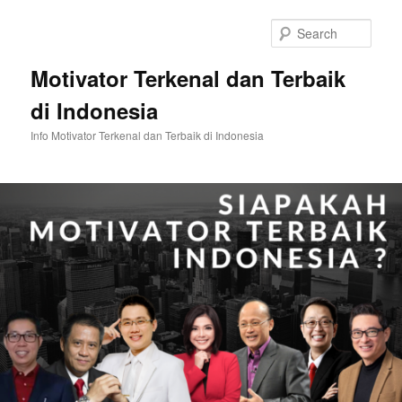
Skip
Skip
to
to
Sear
primary
secondary
content
content
Motivator Terkenal dan Terbaik
di Indonesia
Info Motivator Terkenal dan Terbaik di Indonesia