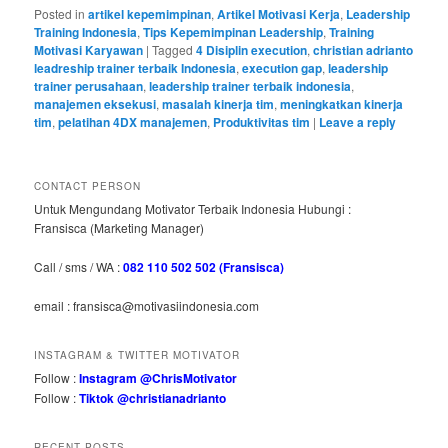
Posted in
artikel kepemimpinan
,
Artikel Motivasi Kerja
,
Leadership
Training Indonesia
,
Tips Kepemimpinan Leadership
,
Training
Motivasi Karyawan
|
Tagged
4 Disiplin execution
,
christian adrianto
leadreship trainer terbaik Indonesia
,
execution gap
,
leadership
trainer perusahaan
,
leadership trainer terbaik indonesia
,
manajemen eksekusi
,
masalah kinerja tim
,
meningkatkan kinerja
tim
,
pelatihan 4DX manajemen
,
Produktivitas tim
|
Leave a reply
CONTACT PERSON
Untuk Mengundang Motivator Terbaik Indonesia Hubungi :
Fransisca (Marketing Manager)
Call / sms / WA :
082 110 502 502 (Fransisca)
email : fransisca@motivasiindonesia.com
INSTAGRAM & TWITTER MOTIVATOR
Follow :
Instagram @ChrisMotivator
Follow :
Tiktok @christianadrianto
RECENT POSTS