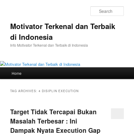
Skip
Skip
to
to
Sear
primary
secondary
content
content
Motivator Terkenal dan Terbaik
di Indonesia
Info Motivator Terkenal dan Terbaik di Indonesia
Main
Home
menu
TAG ARCHIVES:
4 DISIPLIN EXECUTION
Target Tidak Tercapai Bukan
Masalah Terbesar : Ini
Dampak Nyata Execution Gap