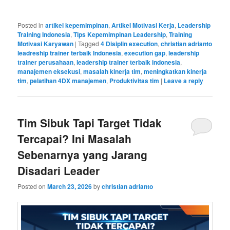
Posted in
artikel kepemimpinan
,
Artikel Motivasi Kerja
,
Leadership
Training Indonesia
,
Tips Kepemimpinan Leadership
,
Training
Motivasi Karyawan
|
Tagged
4 Disiplin execution
,
christian adrianto
leadreship trainer terbaik Indonesia
,
execution gap
,
leadership
trainer perusahaan
,
leadership trainer terbaik indonesia
,
manajemen eksekusi
,
masalah kinerja tim
,
meningkatkan kinerja
tim
,
pelatihan 4DX manajemen
,
Produktivitas tim
|
Leave a reply
Tim Sibuk Tapi Target Tidak
Tercapai? Ini Masalah
Sebenarnya yang Jarang
Disadari Leader
Posted on
March 23, 2026
by
christian adrianto