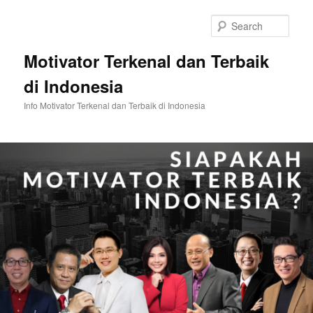
Skip
Skip
to
to
Sear
primary
secondary
content
content
Motivator Terkenal dan Terbaik
di Indonesia
Info Motivator Terkenal dan Terbaik di Indonesia