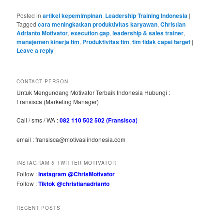
Posted in
artikel kepemimpinan
,
Leadership Training Indonesia
|
Tagged
cara meningkatkan produktivitas karyawan
,
Christian
Adrianto Motivator
,
execution gap
,
leadership & sales trainer
,
manajemen kinerja tim
,
Produktivitas tim
,
tim tidak capai target
|
Leave a reply
CONTACT PERSON
Untuk Mengundang Motivator Terbaik Indonesia Hubungi :
Fransisca (Marketing Manager)
Call / sms / WA :
082 110 502 502 (Fransisca)
email : fransisca@motivasiindonesia.com
INSTAGRAM & TWITTER MOTIVATOR
Follow :
Instagram @ChrisMotivator
Follow :
Tiktok @christianadrianto
RECENT POSTS