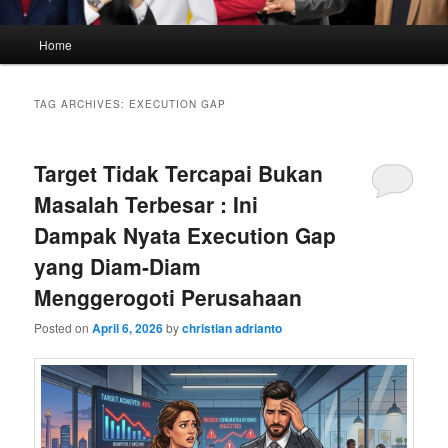
Main
Home
menu
TAG ARCHIVES:
EXECUTION GAP
Target Tidak Tercapai Bukan
Masalah Terbesar : Ini
Dampak Nyata Execution Gap
yang Diam-Diam
Menggerogoti Perusahaan
Posted on
April 6, 2026
by
christian adrianto