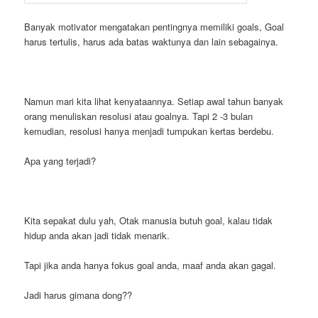
Banyak motivator mengatakan pentingnya memiliki goals, Goal
harus tertulis, harus ada batas waktunya dan lain sebagainya.
Namun mari kita lihat kenyataannya. Setiap awal tahun banyak
orang menuliskan resolusi atau goalnya. Tapi 2 -3 bulan
kemudian, resolusi hanya menjadi tumpukan kertas berdebu.
Apa yang terjadi?
Kita sepakat dulu yah, Otak manusia butuh goal, kalau tidak
hidup anda akan jadi tidak menarik.
Tapi jika anda hanya fokus goal anda, maaf anda akan gagal.
Jadi harus gimana dong??