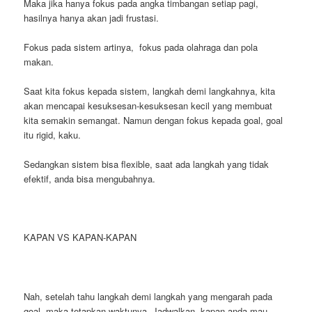
Maka jika hanya fokus pada angka timbangan setiap pagi,
hasilnya hanya akan jadi frustasi.
Fokus pada sistem artinya, fokus pada olahraga dan pola
makan.
Saat kita fokus kepada sistem, langkah demi langkahnya, kita
akan mencapai kesuksesan-kesuksesan kecil yang membuat
kita semakin semangat. Namun dengan fokus kepada goal, goal
itu rigid, kaku.
Sedangkan sistem bisa flexible, saat ada langkah yang tidak
efektif, anda bisa mengubahnya.
KAPAN VS KAPAN-KAPAN
Nah, setelah tahu langkah demi langkah yang mengarah pada
goal, maka tetapkan waktunya. Jadwalkan, kapan anda mau