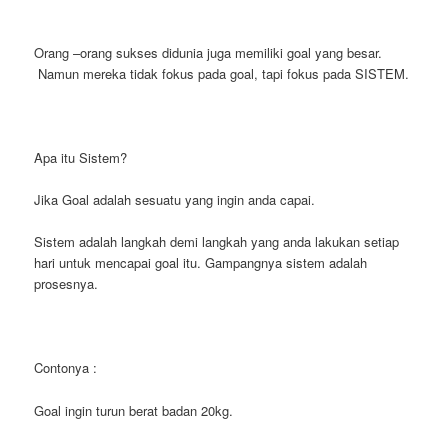
Orang –orang sukses didunia juga memiliki goal yang besar.
Namun mereka tidak fokus pada goal, tapi fokus pada SISTEM.
Apa itu Sistem?
Jika Goal adalah sesuatu yang ingin anda capai.
Sistem adalah langkah demi langkah yang anda lakukan setiap
hari untuk mencapai goal itu. Gampangnya sistem adalah
prosesnya.
Contonya :
Goal ingin turun berat badan 20kg.