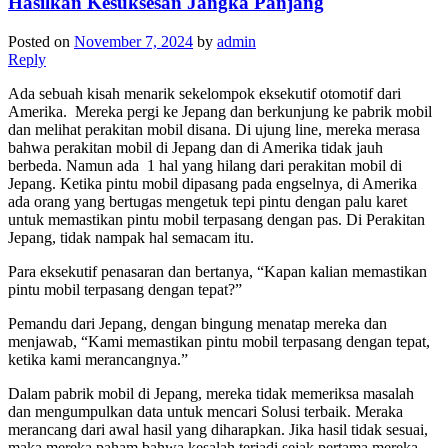
Hasilkan Kesuksesan Jangka Panjang
Posted on
November 7, 2024
by
admin
Reply
Ada sebuah kisah menarik sekelompok eksekutif otomotif dari
Amerika. Mereka pergi ke Jepang dan berkunjung ke pabrik mobil
dan melihat perakitan mobil disana. Di ujung line, mereka merasa
bahwa perakitan mobil di Jepang dan di Amerika tidak jauh
berbeda. Namun ada 1 hal yang hilang dari perakitan mobil di
Jepang. Ketika pintu mobil dipasang pada engselnya, di Amerika
ada orang yang bertugas mengetuk tepi pintu dengan palu karet
untuk memastikan pintu mobil terpasang dengan pas. Di Perakitan
Jepang, tidak nampak hal semacam itu.
Para eksekutif penasaran dan bertanya, “Kapan kalian memastikan
pintu mobil terpasang dengan tepat?”
Pemandu dari Jepang, dengan bingung menatap mereka dan
menjawab, “Kami memastikan pintu mobil terpasang dengan tepat,
ketika kami merancangnya.”
Dalam pabrik mobil di Jepang, mereka tidak memeriksa masalah
dan mengumpulkan data untuk mencari Solusi terbaik. Meraka
merancang dari awal hasil yang diharapkan. Jika hasil tidak sesuai,
maka mereka paham bahwa kesalah terjadi sejak pertama mereka