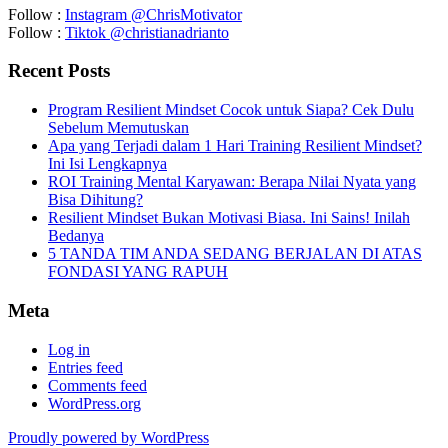
Follow :
Instagram @ChrisMotivator
Follow :
Tiktok @christianadrianto
Recent Posts
Program Resilient Mindset Cocok untuk Siapa? Cek Dulu
Sebelum Memutuskan
Apa yang Terjadi dalam 1 Hari Training Resilient Mindset?
Ini Isi Lengkapnya
ROI Training Mental Karyawan: Berapa Nilai Nyata yang
Bisa Dihitung?
Resilient Mindset Bukan Motivasi Biasa. Ini Sains! Inilah
Bedanya
5 TANDA TIM ANDA SEDANG BERJALAN DI ATAS
FONDASI YANG RAPUH
Meta
Log in
Entries feed
Comments feed
WordPress.org
Proudly powered by WordPress