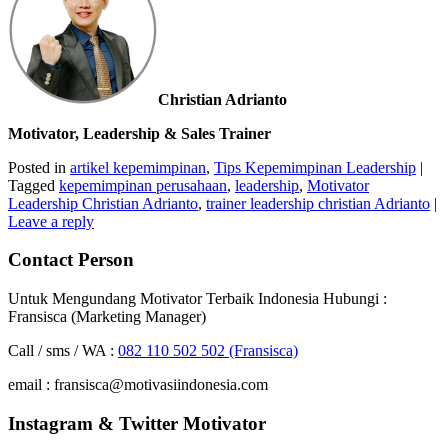
Christian Adrianto
Motivator, Leadership & Sales Trainer
Posted in
artikel kepemimpinan
,
Tips Kepemimpinan Leadership
|
Tagged
kepemimpinan perusahaan
,
leadership
,
Motivator
Leadership Christian Adrianto
,
trainer leadership christian Adrianto
|
Leave a reply
Contact Person
Untuk Mengundang Motivator Terbaik Indonesia Hubungi :
Fransisca (Marketing Manager)
Call / sms / WA :
082 110 502 502 (Fransisca)
email : fransisca@motivasiindonesia.com
Instagram & Twitter Motivator