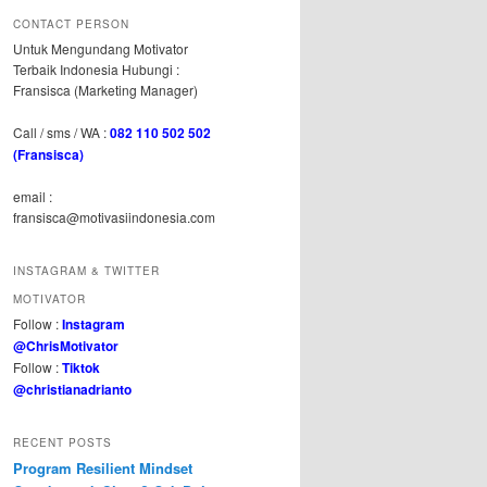
CONTACT PERSON
Untuk Mengundang Motivator
Terbaik Indonesia Hubungi :
Fransisca (Marketing Manager)
Call / sms / WA :
082 110 502 502
(Fransisca)
email :
fransisca@motivasiindonesia.com
INSTAGRAM & TWITTER
MOTIVATOR
Follow :
Instagram
@ChrisMotivator
Follow :
Tiktok
@christianadrianto
RECENT POSTS
Program Resilient Mindset