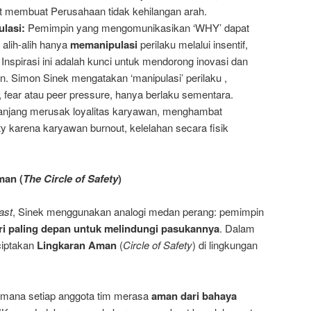
 membuat Perusahaan tidak kehilangan arah.
ulasi:
Pemimpin yang mengomunikasikan ‘WHY’ dapat
 alih-alih hanya
memanipulasi
perilaku melalui insentif,
 Inspirasi ini adalah kunci untuk mendorong inovasi dan
an. Simon Sinek mengatakan ‘manipulasi’ perilaku ,
 fear atau peer pressure, hanya berlaku sementara.
njang merusak loyalitas karyawan, menghambat
ity karena karyawan burnout, kelelahan secara fisik
man (
The Circle of Safety
)
ast
, Sinek menggunakan analogi medan perang: pemimpin
ri paling depan untuk melindungi pasukannya
. Dalam
nciptakan
Lingkaran Aman
(
Circle of Safety
) di lingkungan
i mana setiap anggota tim merasa
aman dari bahaya