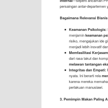
internal
—seperti ancaman PH
persaingan antar-departemen y
Bagaimana Relevansi Bisnis H
Keamanan Psikologis:
menjamin
keamanan psi
risiko, mengajukan ide g
menjadi lebih inovatif dan
Memfasilitasi Kerjasam
dari rasa takut dan kom
melawan tantangan eks
Integritas dan Empati:
P
nyata. Ini berarti rela
men
karena mereka memahami b
perlakuan manusiawi.
3. Pemimpin Makan Paling Ak