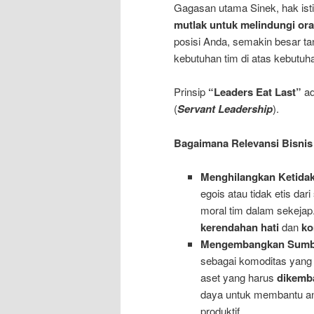
Gagasan utama Sinek, hak is
mutlak
untuk melindungi or
posisi Anda, semakin besar 
kebutuhan tim di atas kebutuha
Prinsip
“Leaders Eat Last”
ad
(
Servant Leadership
).
Bagaimana Relevansi Bisnis H
Menghilangkan Ketida
egois atau tidak etis d
moral tim dalam sekeja
kerendahan hati
dan
ko
Mengembangkan Sumbe
sebagai komoditas yang 
aset yang harus
dikemb
daya untuk membantu ang
produktif.