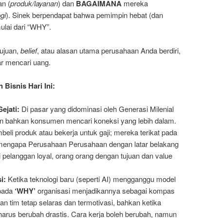
n (
produk/layanan
) dan
BAGAIMANA
mereka
gi
). Sinek berpendapat bahwa pemimpin hebat (dan
ulai dari “WHY”.
tujuan,
belief
, atau alasan utama perusahaan Anda berdiri,
r mencari uang.
Bisnis Hari Ini:
ejati:
Di pasar yang didominasi oleh Generasi Milenial
n bahkan konsumen mencari koneksi yang lebih dalam.
li produk atau bekerja untuk gaji; mereka terikat pada
h mengapa Perusahaan Perusahaan dengan latar belakang
i pelanggan loyal, orang orang dengan tujuan dan value
i:
Ketika teknologi baru (seperti AI) mengganggu model
 pada
‘WHY’
organisasi menjadikannya sebagai kompas
an tim tetap selaras dan termotivasi, bahkan ketika
arus berubah drastis. Cara kerja boleh berubah, namun