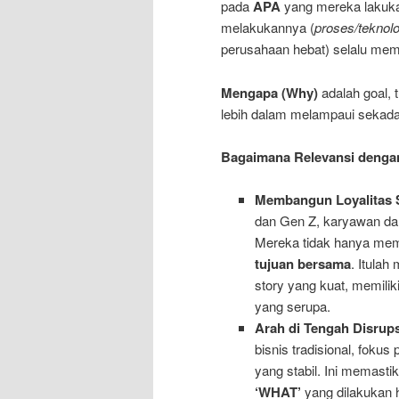
pada
APA
yang mereka lakuka
melakukannya (
proses/teknolo
perusahaan hebat) selalu mem
Mengapa (Why)
adalah goal, 
lebih dalam melampaui sekada
Bagaimana Relevansi dengan 
Membangun Loyalitas S
dan Gen Z, karyawan da
Mereka tidak hanya membe
tujuan bersama
. Itula
story yang kuat, memilik
yang serupa.
Arah di Tengah Disrups
bisnis tradisional, fokus
yang stabil. Ini memastik
‘WHAT’
yang dilakukan h