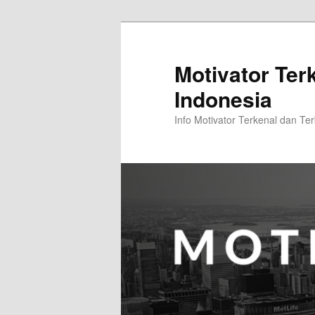
Skip
Skip
to
to
primary
secondary
Motivator Ter
content
content
Indonesia
Info Motivator Terkenal dan Ter