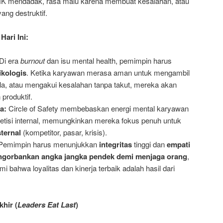
K mendadak, rasa malu karena membuat kesalahan, atau
ang destruktif.
ari Ini:
Di era
burnout
dan isu mental health, pemimpin harus
kologis
. Ketika karyawan merasa aman untuk mengambil
ila, atau mengakui kesalahan tanpa takut, mereka akan
 produktif.
a:
Circle of Safety membebaskan energi mental karyawan
petisi internal, memungkinkan mereka fokus penuh untuk
ternal
(kompetitor, pasar, krisis).
emimpin harus menunjukkan
integritas
tinggi dan
empati
gorbankan angka jangka pendek demi menjaga orang
,
ahwa loyalitas dan kinerja terbaik adalah hasil dari
hir (
Leaders Eat Last
)