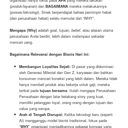
organisasi hanya fokus pada
APA
yang mereka lakukan
(
produk/layanan
) dan
BAGAIMANA
mereka melakukannya
(
proses/teknologi
). Sinek berpendapat bahwa pemimpin hebat
(dan perusahaan hebat) selalu memulai dari “WHY”.
Mengapa (Why)
adalah goal, tujuan,
belief
, atau alasan utama
perusahaan Anda berdiri, lebih dalam melampaui sekadar
mencari uang.
Bagaimana Relevansi dengan Bisnis Hari Ini:
Membangun Loyalitas Sejati:
Di pasar yang didominasi
oleh Generasi Milenial dan Gen Z, karyawan dan bahkan
konsumen mencari koneksi yang lebih dalam. Mereka tidak
hanya membeli produk atau bekerja untuk gaji; mereka
terikat pada
tujuan bersama
. Itulah mengapa Perusahaan
Perusahaan dengan latar belakang story yang kuat,
memiliki pelanggan loyal, orang orang dengan tujuan dan
value yang serupa.
Arah di Tengah Disrupsi:
Ketika teknologi baru (seperti
AI) mengganggu model bisnis tradisional, fokus pada
‘WHY’
organisasi menjadikannya sebagai kompas yang