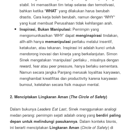
stabil. Ini memastikan tim tetap selaras dan termotivasi,
bahkan ketika
‘WHAT’
yang dilakukan harus berubah
drastis. Cara kerja boleh berubah, namun dengan “WHY”
yang kuat membuat Perusahaan tidak kehilangan arah.
Inspirasi, Bukan Manipulasi:
Pemimpin yang
mengomunikasikan ‘WHY’ dapat
menginspirasi
tindakan,
alih-alih hanya
memanipulasi
perilaku melalui insentif,
ketakutan, atau tekanan. Inspirasi ini adalah kunci untuk
mendorong inovasi dan kinerja yang berkelanjutan. Simon
Sinek mengatakan ‘manipulasi’ perilaku , misalnya dengan
reward, fear atau peer pressure, hanya berlaku sementara.
Namun secara jangka Panjang merusak loyalitas karyawan,
menghambat kreatifitas dan productivity karena karyawan
burnout, kelelahan secara fisik maupun mental.
2. Menciptakan Lingkaran Aman (
The Circle of Safety
)
Dalam bukunya
Leaders Eat Last
, Sinek menggunakan analogi
medan perang: pemimpin sejati adalah orang yang
berdiri paling
depan untuk melindungi pasukannya
. Dalam konteks bisnis,
ini berarti menciptakan
Lingkaran Aman
(
Circle of Safety
) di