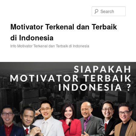
Skip
Skip
to
to
Sear
primary
secondary
content
content
Motivator Terkenal dan Terbaik
di Indonesia
Info Motivator Terkenal dan Terbaik di Indonesia