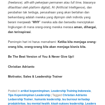
(freelance), alih-alih pekerjaan permanen atau full time, biasanya
difasilitasi oleh platform digital)
, AI (Artificial Intelligence), dan
perubahan tak terduga, perusahaan yang akan bertahan dan
berkembang adalah mereka yang dipimpin oleh individu yang
berani menjawab
‘WHY’
mereka ada dan bersedia menciptakan
lingkungan di mana orang-orang mereka merasa
aman, dihargai,
dan terinspirasi
.
Pemimpin hari ini harus memahami:
Ketika kita menjaga orang-
orang kita, orang-orang kita akan menjaga bisnis kita.
Be The Best Version of You & Never Give Up!!
Christian Adrianto
Motivator, Sales & Leadership Trainer
Posted in
artikel kepemimpinan
,
Leadership Training Indonesia
,
Tips Kepemimpinan Leadership
|
Tagged
Christian Adrianto
Ledaership Trainer
,
humanis leadership
,
isu burnout terhadap
produktivitas
,
isu mental health
,
kisah sukses leadership
,
Leaders