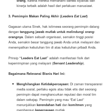
orang
, karena mereka memahami bahwa loyalitas dan
kinerja terbaik adalah hasil dari perlakuan manusiawi.
3. Pemimpin Makan Paling Akhir (
Leaders Eat Last
)
Gagasan utama Sinek, hak istimewa seorang pemimpin datang
dengan
tanggung jawab mutlak
untuk melindungi orang-
orangnya
. Dalam sebuah organisasi, semakin tinggi posisi
Anda, semakin besar tanggung jawab Anda untuk melayani dan
menempatkan kebutuhan tim di atas kebutuhan pribadi Anda.
Prinsip
“Leaders Eat Last”
adalah manifestasi fisik dari
kepemimpinan yang melayani (
Servant Leadership
).
Bagaimana Relevansi Bisnis Hari Ini:
Menghilangkan Ketidakpercayaan:
Di zaman transparansi
media sosial, perilaku egois atau tidak etis dari seorang
pemimpin dapat menghancurkan reputasi dan moral tim
dalam sekejap. Pemimpin yang mau “Eat Last”
menunjukkan
kerendahan hati
dan
komitmen
yang
membangun
kepercayaan
mutlak.