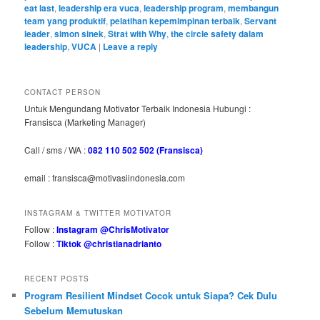
eat last
,
leadership era vuca
,
leadership program
,
membangun
team yang produktif
,
pelatihan kepemimpinan terbaik
,
Servant
leader
,
simon sinek
,
Strat with Why
,
the circle safety dalam
leadership
,
VUCA
|
Leave a reply
CONTACT PERSON
Untuk Mengundang Motivator Terbaik Indonesia Hubungi :
Fransisca (Marketing Manager)
Call / sms / WA :
082 110 502 502 (Fransisca)
email : fransisca@motivasiindonesia.com
INSTAGRAM & TWITTER MOTIVATOR
Follow :
Instagram @ChrisMotivator
Follow :
Tiktok @christianadrianto
RECENT POSTS
Program Resilient Mindset Cocok untuk Siapa? Cek Dulu
Sebelum Memutuskan