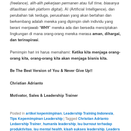
(freelance), alih-alih pekerjaan permanen atau full time, biasanya
difasilitasi oleh platform digital)
, AI (Artificial Intelligence), dan
perubahan tak terduga, perusahaan yang akan bertahan dan
berkembang adalah mereka yang dipimpin oleh individu yang
berani menjawab
‘WHY’
mereka ada dan bersedia menciptakan
lingkungan di mana orang-orang mereka merasa
aman, dihargai,
dan terinspirasi
.
Pemimpin hari ini harus memahami:
Ketika kita menjaga orang-
orang kita, orang-orang kita akan menjaga bisnis kita.
Be The Best Version of You & Never Give Up!!
Christian Adrianto
Motivator, Sales & Leadership Trainer
Posted in
artikel kepemimpinan
,
Leadership Training Indonesia
,
Tips Kepemimpinan Leadership
|
Tagged
Christian Adrianto
Ledaership Trainer
,
humanis leadership
,
isu burnout terhadap
produktivitas
,
isu mental health
,
kisah sukses leadership
,
Leaders