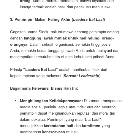
orang
, karena mereka memahami bahwa loyalitas dan
kinerja terbaik adalah hasil dari perlakuan manusiawi.
3. Pemimpin Makan Paling Akhir (
Leaders Eat Last
)
Gagasan utama Sinek, hak istimewa seorang pemimpin datang
dengan
tanggung jawab mutlak
untuk melindungi orang-
orangnya
. Dalam sebuah organisasi, semakin tinggi posisi
Anda, semakin besar tanggung jawab Anda untuk melayani dan
menempatkan kebutuhan tim di atas kebutuhan pribadi Anda.
Prinsip
“Leaders Eat Last”
adalah manifestasi fisik dari
kepemimpinan yang melayani (
Servant Leadership
).
Bagaimana Relevansi Bisnis Hari Ini:
Menghilangkan Ketidakpercayaan:
Di zaman transparansi
media sosial, perilaku egois atau tidak etis dari seorang
pemimpin dapat menghancurkan reputasi dan moral tim
dalam sekejap. Pemimpin yang mau “Eat Last”
menunjukkan
kerendahan hati
dan
komitmen
yang
membangun
kepercayaan
mutlak.