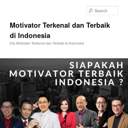
Skip
Skip
to
to
Sear
primary
secondary
content
content
Motivator Terkenal dan Terbaik
di Indonesia
Info Motivator Terkenal dan Terbaik di Indonesia