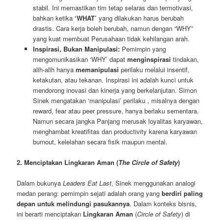
stabil. Ini memastikan tim tetap selaras dan termotivasi,
bahkan ketika
‘WHAT’
yang dilakukan harus berubah
drastis. Cara kerja boleh berubah, namun dengan “WHY”
yang kuat membuat Perusahaan tidak kehilangan arah.
Inspirasi, Bukan Manipulasi:
Pemimpin yang
mengomunikasikan ‘WHY’ dapat
menginspirasi
tindakan,
alih-alih hanya
memanipulasi
perilaku melalui insentif,
ketakutan, atau tekanan. Inspirasi ini adalah kunci untuk
mendorong inovasi dan kinerja yang berkelanjutan. Simon
Sinek mengatakan ‘manipulasi’ perilaku , misalnya dengan
reward, fear atau peer pressure, hanya berlaku sementara.
Namun secara jangka Panjang merusak loyalitas karyawan,
menghambat kreatifitas dan productivity karena karyawan
burnout, kelelahan secara fisik maupun mental.
2. Menciptakan Lingkaran Aman (
The Circle of Safety
)
Dalam bukunya
Leaders Eat Last
, Sinek menggunakan analogi
medan perang: pemimpin sejati adalah orang yang
berdiri paling
depan untuk melindungi pasukannya
. Dalam konteks bisnis,
ini berarti menciptakan
Lingkaran Aman
(
Circle of Safety
) di