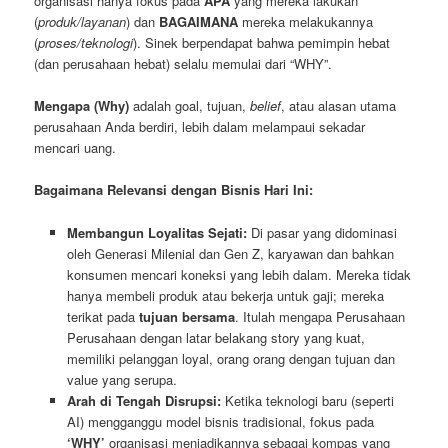
organisasi hanya fokus pada
APA
yang mereka lakukan
(
produk/layanan
) dan
BAGAIMANA
mereka melakukannya
(
proses/teknologi
). Sinek berpendapat bahwa pemimpin hebat
(dan perusahaan hebat) selalu memulai dari “WHY”.
Mengapa (Why)
adalah goal, tujuan,
belief
, atau alasan utama
perusahaan Anda berdiri, lebih dalam melampaui sekadar
mencari uang.
Bagaimana Relevansi dengan Bisnis Hari Ini:
Membangun Loyalitas Sejati:
Di pasar yang didominasi
oleh Generasi Milenial dan Gen Z, karyawan dan bahkan
konsumen mencari koneksi yang lebih dalam. Mereka tidak
hanya membeli produk atau bekerja untuk gaji; mereka
terikat pada
tujuan bersama
. Itulah mengapa Perusahaan
Perusahaan dengan latar belakang story yang kuat,
memiliki pelanggan loyal, orang orang dengan tujuan dan
value yang serupa.
Arah di Tengah Disrupsi:
Ketika teknologi baru (seperti
AI) mengganggu model bisnis tradisional, fokus pada
‘WHY’
organisasi menjadikannya sebagai kompas yang