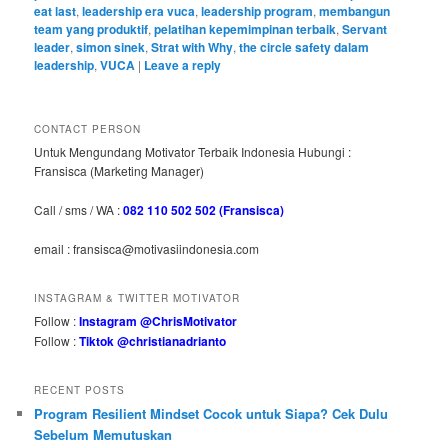
eat last
,
leadership era vuca
,
leadership program
,
membangun
team yang produktif
,
pelatihan kepemimpinan terbaik
,
Servant
leader
,
simon sinek
,
Strat with Why
,
the circle safety dalam
leadership
,
VUCA
|
Leave a reply
CONTACT PERSON
Untuk Mengundang Motivator Terbaik Indonesia Hubungi :
Fransisca (Marketing Manager)
Call / sms / WA :
082 110 502 502 (Fransisca)
email : fransisca@motivasiindonesia.com
INSTAGRAM & TWITTER MOTIVATOR
Follow :
Instagram @ChrisMotivator
Follow :
Tiktok @christianadrianto
RECENT POSTS
Program Resilient Mindset Cocok untuk Siapa? Cek Dulu
Sebelum Memutuskan