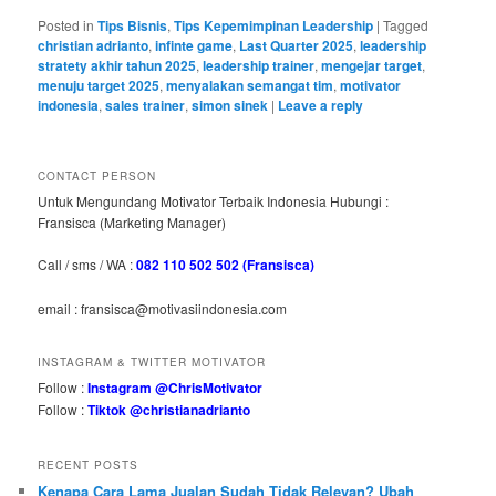
Posted in
Tips Bisnis
,
Tips Kepemimpinan Leadership
|
Tagged
christian adrianto
,
infinte game
,
Last Quarter 2025
,
leadership
stratety akhir tahun 2025
,
leadership trainer
,
mengejar target
,
menuju target 2025
,
menyalakan semangat tim
,
motivator
indonesia
,
sales trainer
,
simon sinek
|
Leave a reply
CONTACT PERSON
Untuk Mengundang Motivator Terbaik Indonesia Hubungi :
Fransisca (Marketing Manager)
Call / sms / WA :
082 110 502 502 (Fransisca)
email : fransisca@motivasiindonesia.com
INSTAGRAM & TWITTER MOTIVATOR
Follow :
Instagram @ChrisMotivator
Follow :
Tiktok @christianadrianto
RECENT POSTS
Kenapa Cara Lama Jualan Sudah Tidak Relevan? Ubah