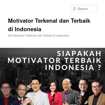
Skip
Skip
to
to
Sear
primary
secondary
content
content
Motivator Terkenal dan Terbaik
di Indonesia
Info Motivator Terkenal dan Terbaik di Indonesia