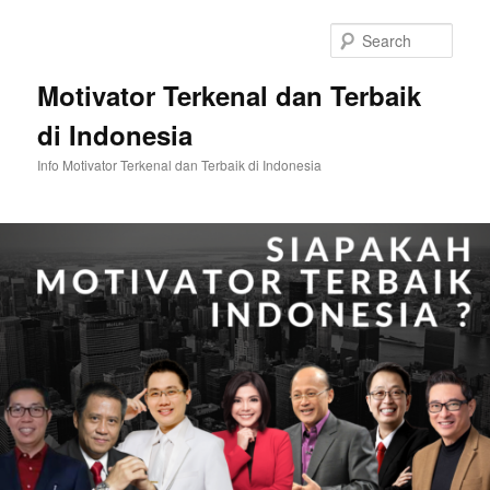
Skip
Skip
to
to
Sear
primary
secondary
content
content
Motivator Terkenal dan Terbaik
di Indonesia
Info Motivator Terkenal dan Terbaik di Indonesia