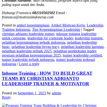
Christian Adrianto
. Mari berdiskusi, program seperti apa yang
paling tepat untuk tim Anda.
Hubungi Fransisca
082110502502
Email :
fransisca@motivasiindonesia.com
Posted in
artikel kepemimpinan
,
Artikel Motivasi Kerja
,
Leadership
Training Indonesia
,
Tips Kepemimpinan Leadership
|
Tagged
christian adrianto leadership trainer
,
inhouse training leadership
untuk corporate
,
leadership for corporate leader
,
leadership training
,
pelatihan kepemimpinan terbaik indonesia
,
pelatihan leadership
basic
,
pelatihan leadership bryan tracy
,
pelatihan leadership lanjutan
,
pelatihan leadership terbaik 2025
,
pelatihan pembekalan leader
,
program pelatihan kepemimpinan 2025
,
trainer leadership certified
,
trainer leadership terbaik indonesia
,
trainer leadership terkenal
indonesia
|
Leave a reply
Inhouse Training : HOW TO BUILD GREAT
TEAMS BY CHRISTIAN ADRIANTO
LEADERSHIP TRAINER & MOTIVATOR
Posted on
September 1, 2023
by
admin
Reply