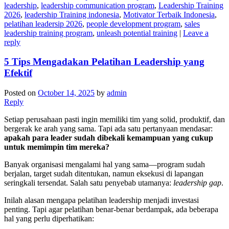
leadership
,
leadership communication program
,
Leadership Training
2026
,
leadership Training indonesia
,
Motivator Terbaik Indonesia
,
pelatihan leadersip 2026
,
people development program
,
sales
leadership training program
,
unleash potential training
|
Leave a
reply
5 Tips Mengadakan Pelatihan Leadership yang
Efektif
Posted on
October 14, 2025
by
admin
Reply
Setiap perusahaan pasti ingin memiliki tim yang solid, produktif, dan
bergerak ke arah yang sama. Tapi ada satu pertanyaan mendasar:
apakah para leader sudah dibekali kemampuan yang cukup
untuk memimpin tim mereka?
Banyak organisasi mengalami hal yang sama—program sudah
berjalan, target sudah ditentukan, namun eksekusi di lapangan
seringkali tersendat. Salah satu penyebab utamanya:
leadership gap
.
Inilah alasan mengapa pelatihan leadership menjadi investasi
penting. Tapi agar pelatihan benar-benar berdampak, ada beberapa
hal yang perlu diperhatikan: