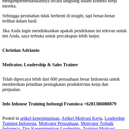
mengimplementasikannya secara langsung dalam konteks kerja
mereka.
Sehingga perubahan tidak berhenti di insight, tapi benar-benar
terlihat dalam hasil.
Jika Anda ingin mendiskusikan apakah pendekatan ini relevan untuk
tim Anda, saya terbuka untuk percakapan lebih lanjut.
Christian Adrianto
Motivator, Leadership & Sales Trainer
Telah dipercaya lebih dari 600 perusahaan besar Indonesia untuk
memberikan pelatihan peningkatan produktivitas kerja dan
penjualan.
Info Inhouse Training hubungi Fransisca +6281386088879
Posted in
artikel kepemimpinan
,
Artikel Motivasi Kerja
,
Leadership
Training Indonesia
,
Motivator Perusahaan
,
Motivator Terbaik
Indonesia
,
Tips Kepemimpinan Leadership
,
Training Motivasi