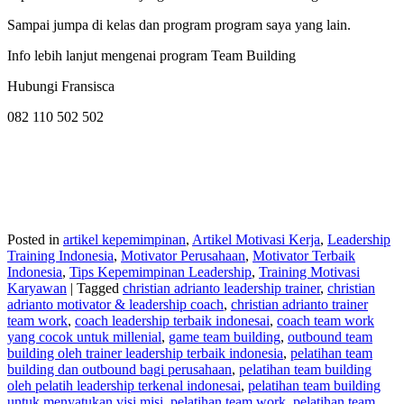
Sampai jumpa di kelas dan program program saya yang lain.
Info lebih lanjut mengenai program Team Building
Hubungi Fransisca
082 110 502 502
Posted in
artikel kepemimpinan
,
Artikel Motivasi Kerja
,
Leadership
Training Indonesia
,
Motivator Perusahaan
,
Motivator Terbaik
Indonesia
,
Tips Kepemimpinan Leadership
,
Training Motivasi
Karyawan
|
Tagged
christian adrianto leadership trainer
,
christian
adrianto motivator & leadership coach
,
christian adrianto trainer
team work
,
coach leadership terbaik indonesai
,
coach team work
yang cocok untuk millenial
,
game team building
,
outbound team
building oleh trainer leadership terbaik indonesia
,
pelatihan team
building dan outbound bagi perusahaan
,
pelatihan team building
oleh pelatih leadership terkenal indonesai
,
pelatihan team building
untuk menyatukan visi misi
,
pelatihan team work
,
pelatihan team