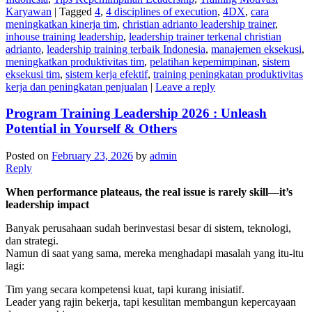
Karyawan
|
Tagged
4
,
4 disciplines of execution
,
4DX
,
cara
meningkatkan kinerja tim
,
christian adrianto leadership trainer
,
inhouse training leadership
,
leadership trainer terkenal christian
adrianto
,
leadership training terbaik Indonesia
,
manajemen eksekusi
,
meningkatkan produktivitas tim
,
pelatihan kepemimpinan
,
sistem
eksekusi tim
,
sistem kerja efektif
,
training peningkatan produktivitas
kerja dan peningkatan penjualan
|
Leave a reply
Program Training Leadership 2026 : Unleash
Potential in Yourself & Others
Posted on
February 23, 2026
by
admin
Reply
When performance plateaus, the real issue is rarely skill—it’s
leadership impact
Banyak perusahaan sudah berinvestasi besar di sistem, teknologi,
dan strategi.
Namun di saat yang sama, mereka menghadapi masalah yang itu-itu
lagi:
Tim yang secara kompetensi kuat, tapi kurang inisiatif.
Leader yang rajin bekerja, tapi kesulitan membangun kepercayaan