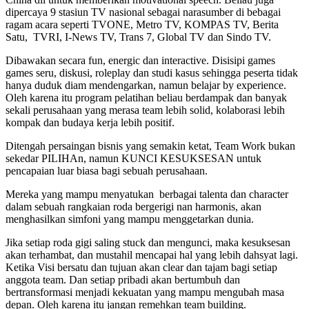
dipercaya 9 stasiun TV nasional sebagai narasumber di bebagai
ragam acara seperti TVONE, Metro TV, KOMPAS TV, Berita
Satu, TVRI, I-News TV, Trans 7, Global TV dan Sindo TV.
Dibawakan secara fun, energic dan interactive. Disisipi games
games seru, diskusi, roleplay dan studi kasus sehingga peserta tidak
hanya duduk diam mendengarkan, namun belajar by experience.
Oleh karena itu program pelatihan beliau berdampak dan banyak
sekali perusahaan yang merasa team lebih solid, kolaborasi lebih
kompak dan budaya kerja lebih positif.
Ditengah persaingan bisnis yang semakin ketat, Team Work bukan
sekedar PILIHAn, namun KUNCI KESUKSESAN untuk
pencapaian luar biasa bagi sebuah perusahaan.
Mereka yang mampu menyatukan berbagai talenta dan character
dalam sebuah rangkaian roda bergerigi nan harmonis, akan
menghasilkan simfoni yang mampu menggetarkan dunia.
Jika setiap roda gigi saling stuck dan mengunci, maka kesuksesan
akan terhambat, dan mustahil mencapai hal yang lebih dahsyat lagi.
Ketika Visi bersatu dan tujuan akan clear dan tajam bagi setiap
anggota team. Dan setiap pribadi akan bertumbuh dan
bertransformasi menjadi kekuatan yang mampu mengubah masa
depan. Oleh karena itu jangan remehkan team building.