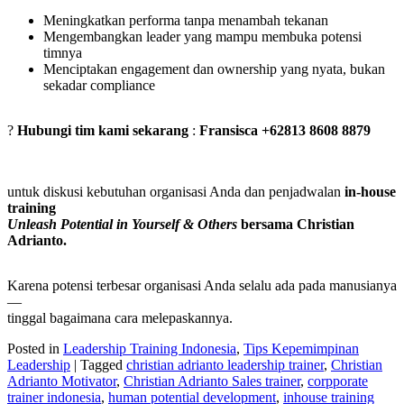
Meningkatkan performa tanpa menambah tekanan
Mengembangkan leader yang mampu membuka potensi
timnya
Menciptakan engagement dan ownership yang nyata, bukan
sekadar compliance
?
Hubungi tim kami sekarang
:
Fransisca +62813 8608 8879
untuk diskusi kebutuhan organisasi Anda dan penjadwalan
in-house
training
Unleash Potential in Yourself & Others
bersama Christian
Adrianto.
Karena potensi terbesar organisasi Anda selalu ada pada manusianya
—
tinggal bagaimana cara melepaskannya.
Posted in
Leadership Training Indonesia
,
Tips Kepemimpinan
Leadership
|
Tagged
christian adrianto leadership trainer
,
Christian
Adrianto Motivator
,
Christian Adrianto Sales trainer
,
corpporate
trainer indonesia
,
human potential development
,
inhouse training