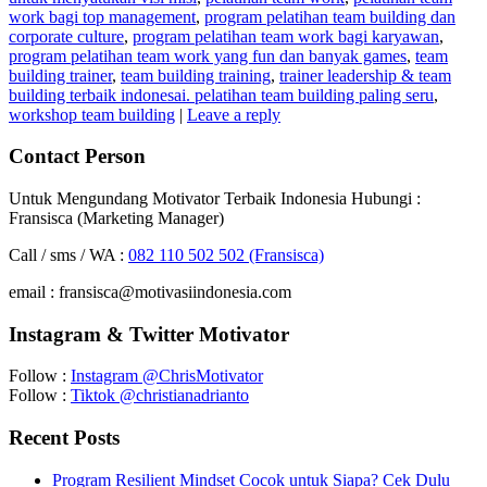
work bagi top management
,
program pelatihan team building dan
corporate culture
,
program pelatihan team work bagi karyawan
,
program pelatihan team work yang fun dan banyak games
,
team
building trainer
,
team building training
,
trainer leadership & team
building terbaik indonesai. pelatihan team building paling seru
,
workshop team building
|
Leave a reply
Contact Person
Untuk Mengundang Motivator Terbaik Indonesia Hubungi :
Fransisca (Marketing Manager)
Call / sms / WA :
082 110 502 502 (Fransisca)
email : fransisca@motivasiindonesia.com
Instagram & Twitter Motivator
Follow :
Instagram @ChrisMotivator
Follow :
Tiktok @christianadrianto
Recent Posts
Program Resilient Mindset Cocok untuk Siapa? Cek Dulu