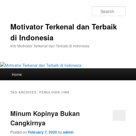
Skip
Skip
to
to
Sear
primary
secondary
content
content
Motivator Terkenal dan Terbaik
di Indonesia
Info Motivator Terkenal dan Terbaik di Indonesia
Main
Home
menu
TAG ARCHIVES:
PEMULIHAN JIWA
Minum Kopinya Bukan
Cangkirnya
Posted on
February 7, 2020
by
admin