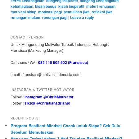
cerita kebahagiaan
,
dongeng inspiratif
,
dongeng kebahagiaan
,
kebahagiaan
,
kisah bagus
,
kisah inspiratif
,
materi renungan
,
motivasi hidup
,
motivasi pagi
,
pemulihan jiwa
,
refleksi jiwa
,
renungan malam
,
renungan pagi
|
Leave a reply
CONTACT PERSON
Untuk Mengundang Motivator Terbaik Indonesia Hubungi :
Fransisca (Marketing Manager)
Call / sms / WA :
082 110 502 502 (Fransisca)
email : fransisca@motivasiindonesia.com
INSTAGRAM & TWITTER MOTIVATOR
Follow :
Instagram @ChrisMotivator
Follow :
Tiktok @christianadrianto
RECENT POSTS
Program Resilient Mindset Cocok untuk Siapa? Cek Dulu
Sebelum Memutuskan
Apa yang Terjadi dalam 1 Hari Training Resilient Mindset?