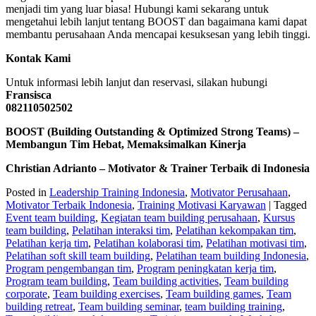
menjadi tim yang luar biasa! Hubungi kami sekarang untuk
mengetahui lebih lanjut tentang BOOST dan bagaimana kami dapat
membantu perusahaan Anda mencapai kesuksesan yang lebih tinggi.
Kontak Kami
Untuk informasi lebih lanjut dan reservasi, silakan hubungi
Fransisca
082110502502
BOOST (Building Outstanding & Optimized Strong Teams) –
Membangun Tim Hebat, Memaksimalkan Kinerja
Christian Adrianto – Motivator & Trainer Terbaik di Indonesia
Posted in
Leadership Training Indonesia
,
Motivator Perusahaan
,
Motivator Terbaik Indonesia
,
Training Motivasi Karyawan
|
Tagged
Event team building
,
Kegiatan team building perusahaan
,
Kursus
team building
,
Pelatihan interaksi tim
,
Pelatihan kekompakan tim
,
Pelatihan kerja tim
,
Pelatihan kolaborasi tim
,
Pelatihan motivasi tim
,
Pelatihan soft skill team building
,
Pelatihan team building Indonesia
,
Program pengembangan tim
,
Program peningkatan kerja tim
,
Program team building
,
Team building activities
,
Team building
corporate
,
Team building exercises
,
Team building games
,
Team
building retreat
,
Team building seminar
,
team building training
,