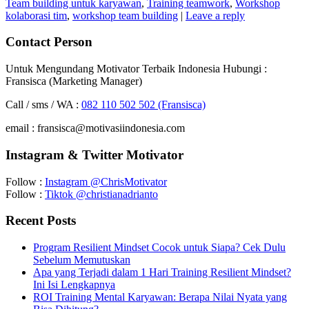
Team building untuk karyawan
,
Training teamwork
,
Workshop
kolaborasi tim
,
workshop team building
|
Leave a reply
Contact Person
Untuk Mengundang Motivator Terbaik Indonesia Hubungi :
Fransisca (Marketing Manager)
Call / sms / WA :
082 110 502 502 (Fransisca)
email : fransisca@motivasiindonesia.com
Instagram & Twitter Motivator
Follow :
Instagram @ChrisMotivator
Follow :
Tiktok @christianadrianto
Recent Posts
Program Resilient Mindset Cocok untuk Siapa? Cek Dulu
Sebelum Memutuskan
Apa yang Terjadi dalam 1 Hari Training Resilient Mindset?
Ini Isi Lengkapnya
ROI Training Mental Karyawan: Berapa Nilai Nyata yang