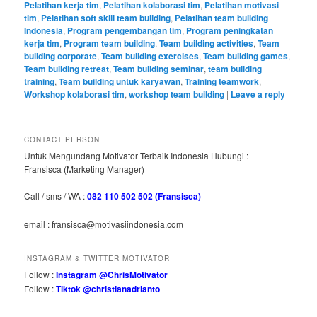
Pelatihan kerja tim
,
Pelatihan kolaborasi tim
,
Pelatihan motivasi
tim
,
Pelatihan soft skill team building
,
Pelatihan team building
Indonesia
,
Program pengembangan tim
,
Program peningkatan
kerja tim
,
Program team building
,
Team building activities
,
Team
building corporate
,
Team building exercises
,
Team building games
,
Team building retreat
,
Team building seminar
,
team building
training
,
Team building untuk karyawan
,
Training teamwork
,
Workshop kolaborasi tim
,
workshop team building
|
Leave a reply
CONTACT PERSON
Untuk Mengundang Motivator Terbaik Indonesia Hubungi :
Fransisca (Marketing Manager)
Call / sms / WA :
082 110 502 502 (Fransisca)
email : fransisca@motivasiindonesia.com
INSTAGRAM & TWITTER MOTIVATOR
Follow :
Instagram @ChrisMotivator
Follow :
Tiktok @christianadrianto