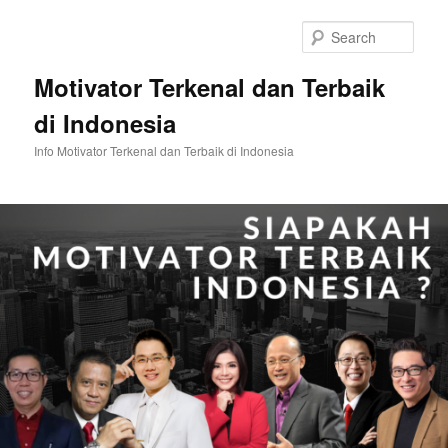
Skip
Skip
to
to
Sear
primary
secondary
content
content
Motivator Terkenal dan Terbaik
di Indonesia
Info Motivator Terkenal dan Terbaik di Indonesia