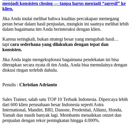
menjadi konsisten closing — tanpa harus menjadi “agresif” ke
klien.
Jika Anda mulai melihat bahwa kualitas percakapan memegang
peran besar dalam hasil penjualan, mungkin ini saatnya melihat lebih
dalam bagaimana tim Anda berinteraksi dengan klien.
Karena seringkali, bukan strategi besar yang mengubah hasil…
tapi
cara sederhana yang dilakukan dengan tepat dan
konsisten.
Jika Anda ingin mengeksplorasi bagaimana pendekatan ini bisa
diterapkan secara nyata di tim Anda, Anda bisa memulainya dengan
diskusi ringan terlebih dahulu.
Penulis :
Christian Adrianto
Sales Trainer, salah satu TOP 10 Terbaik Indonesia. Dipercaya lebih
dari 600 klien perusahaan besar Indonesia seperti Astra
International, Mandiri, BRI, Danone, Prodential, Allianz, Honda,
Yamah dan masih banyak lagi. Membantu menaikkan omzet dan
penjualan dengan rekor peningkatan hingga 4.000%.