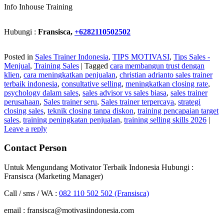
Info Inhouse Training
Hubungi :
Fransisca,
+6282110502502
Posted in
Sales Trainer Indonesia
,
TIPS MOTIVASI
,
Tips Sales -
Menjual
,
Training Sales
|
Tagged
cara membangun trust dengan
klien
,
cara meningkatkan penjualan
,
christian adrianto sales trainer
terbaik indonesia
,
consultative selling
,
meningkatkan closing rate
,
psychology dalam sales
,
sales advisor vs sales biasa
,
sales trainer
perusahaan
,
Sales trainer seru
,
Sales trainer terpercaya
,
strategi
closing sales
,
teknik closing tanpa diskon
,
training pencapaian target
sales
,
training peningkatan penjualan
,
training selling skills 2026
|
Leave a reply
Contact Person
Untuk Mengundang Motivator Terbaik Indonesia Hubungi :
Fransisca (Marketing Manager)
Call / sms / WA :
082 110 502 502 (Fransisca)
email : fransisca@motivasiindonesia.com