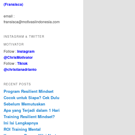
(Fransisca)
email :
fransisca@motivasiindonesia.com
INSTAGRAM & TWITTER
MOTIVATOR
Follow :
Instagram
@ChrisMotivator
Follow :
Tiktok
@christianadrianto
RECENT POSTS
Program Resilient Mindset
Cocok untuk Siapa? Cek Dulu
Sebelum Memutuskan
Apa yang Terjadi dalam 1 Hari
Training Resilient Mindset?
Ini Isi Lengkapnya
ROI Training Mental