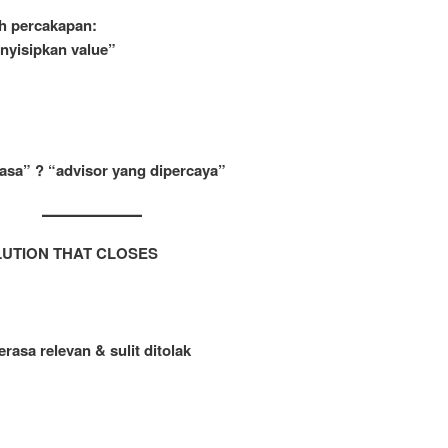
ah percakapan:
enyisipkan value”
iasa” ? “advisor yang dipercaya”
LUTION THAT CLOSES
asa relevan & sulit ditolak