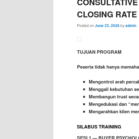
CONSULTATIVE
CLOSING RATE
Posted on
June 23, 2026
by
admin
TUJUAN PROGRAM
Peserta tidak hanya memaha
Mengontrol arah perca
Menggali kebutuhan se
Membangun trust secar
Mengedukasi dan “mena
Mengarahkan klien menu
SILABUS TRAINING
SESI 1 — BUYER PSYCHO