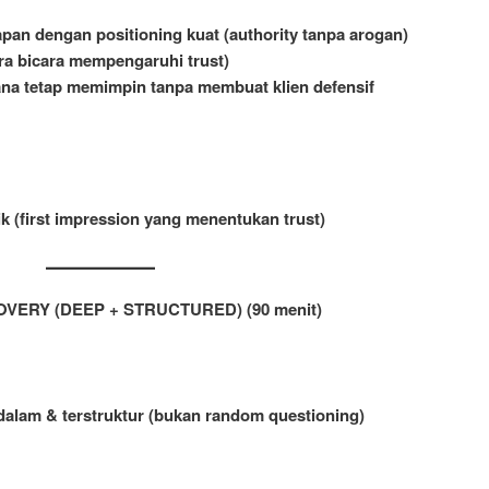
an dengan positioning kuat (authority tanpa arogan)
ara bicara mempengaruhi trust)
ana tetap memimpin tanpa membuat klien defensif
ik (first impression yang menentukan trust)
OVERY (DEEP + STRUCTURED) (90 menit)
dalam & terstruktur (bukan random questioning)