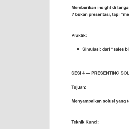
Memberikan insight di teng
? bukan presentasi, tapi “m
Praktik:
Simulasi: dari “sales b
SESI 4 — PRESENTING SO
Tujuan:
Menyampaikan solusi yang ter
Teknik Kunci: