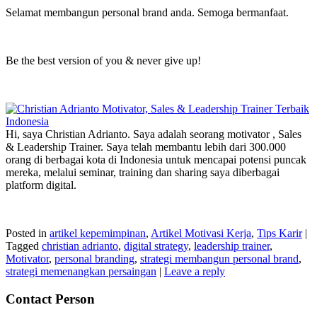
Selamat membangun personal brand anda. Semoga bermanfaat.
Be the best version of you & never give up!
Hi, saya Christian Adrianto. Saya adalah seorang motivator , Sales
& Leadership Trainer. Saya telah membantu lebih dari 300.000
orang di berbagai kota di Indonesia untuk mencapai potensi puncak
mereka, melalui seminar, training dan sharing saya diberbagai
platform digital.
Posted in
artikel kepemimpinan
,
Artikel Motivasi Kerja
,
Tips Karir
|
Tagged
christian adrianto
,
digital strategy
,
leadership trainer
,
Motivator
,
personal branding
,
strategi membangun personal brand
,
strategi memenangkan persaingan
|
Leave a reply
Contact Person