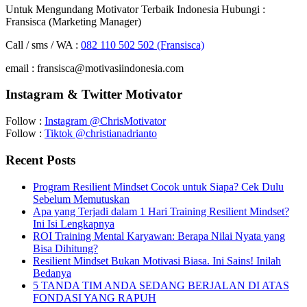
Untuk Mengundang Motivator Terbaik Indonesia Hubungi :
Fransisca (Marketing Manager)
Call / sms / WA :
082 110 502 502 (Fransisca)
email : fransisca@motivasiindonesia.com
Instagram & Twitter Motivator
Follow :
Instagram @ChrisMotivator
Follow :
Tiktok @christianadrianto
Recent Posts
Program Resilient Mindset Cocok untuk Siapa? Cek Dulu
Sebelum Memutuskan
Apa yang Terjadi dalam 1 Hari Training Resilient Mindset?
Ini Isi Lengkapnya
ROI Training Mental Karyawan: Berapa Nilai Nyata yang
Bisa Dihitung?
Resilient Mindset Bukan Motivasi Biasa. Ini Sains! Inilah
Bedanya
5 TANDA TIM ANDA SEDANG BERJALAN DI ATAS
FONDASI YANG RAPUH