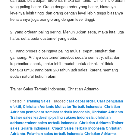
dan tidak bisa dapat referensi. maka cari tahu. Ciri-ciri 1. orderan
yang paling besar. Orang dengan order yang besar, biasanya
levelnya lebih tinggi dan orang dengan level lebih tinggi biasanya
kenalannya juga orang-orang dengan level tinggi.
2. yang orderan paling sering. Menunjukkan setia, maka kita juga
harus setia pada customer yang setia.
3. yang proses closingnya paling mulus, cepat, singkat dan
gampang. Artinya customer tersebut secara cemistry, sifat dan
keprbadian cocok, maka lebih mudah untuk dekat. Ini tidak
berlaku untuk yang baru 2-3 tahun jadi sales, karena memang
sudah natural hukum alam.
Trainer Sales Terbaik Indonesia, Christian Adrianto
Posted in
Training Sales
|
Tagged
cara dapat order
,
Cara penjualan
efektif
,
Christian Adrianto Motivator Terbaik Indonesia
,
Christian
Adrianto pembicara seminar terbaik Indonesia
,
Christian Adrianto
Trainer sales leadership paling sukses indonesia
,
christian
adrianto trainer sales terbaik indonesia
,
Christian Adrianto Trainer
sales terlaris indonesai
,
Coach Sales Terbaik Indonesia Christian
Adrianto
,
Pelatihan sales terbaik Indonesia Christian Adrianto
,