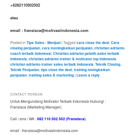
+6282110502502
atau
email : fransisca@motivasiindonesia.com
Posted in
Tips Sales - Menjual
|
Tagged
cara close the deal
,
Cara
closing penjualan
,
cara meningkatkan penjualan
,
christian adrianto
coach terbaik indonesai
,
Christian adrianto pelatih sales terbaik
indonesia
,
christian adrianto trainer & motivator top indonesia
,
christian adrianto trainer sales terbaik indonesia
,
Teknik Closing
,
Teknik Penjualan
,
tips close the deal
,
training meingkatkan
penjualan
,
training sales & marketing
|
Leave a reply
CONTACT PERSON
Untuk Mengundang Motivator Terbaik Indonesia Hubungi :
Fransisca (Marketing Manager)
Call / sms / WA :
082 110 502 502 (Fransisca)
email : fransisca@motivasiindonesia.com