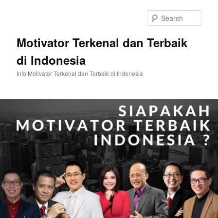
Skip
Skip
to
to
Sear
primary
secondary
content
content
Motivator Terkenal dan Terbaik
di Indonesia
Info Motivator Terkenal dan Terbaik di Indonesia