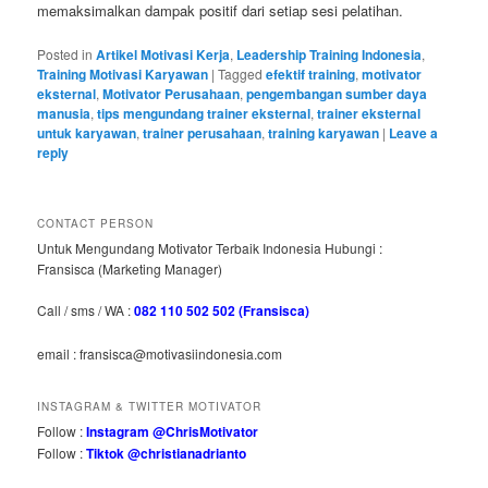
memaksimalkan dampak positif dari setiap sesi pelatihan.
Posted in
Artikel Motivasi Kerja
,
Leadership Training Indonesia
,
Training Motivasi Karyawan
|
Tagged
efektif training
,
motivator
eksternal
,
Motivator Perusahaan
,
pengembangan sumber daya
manusia
,
tips mengundang trainer eksternal
,
trainer eksternal
untuk karyawan
,
trainer perusahaan
,
training karyawan
|
Leave a
reply
CONTACT PERSON
Untuk Mengundang Motivator Terbaik Indonesia Hubungi :
Fransisca (Marketing Manager)
Call / sms / WA :
082 110 502 502 (Fransisca)
email : fransisca@motivasiindonesia.com
INSTAGRAM & TWITTER MOTIVATOR
Follow :
Instagram @ChrisMotivator
Follow :
Tiktok @christianadrianto