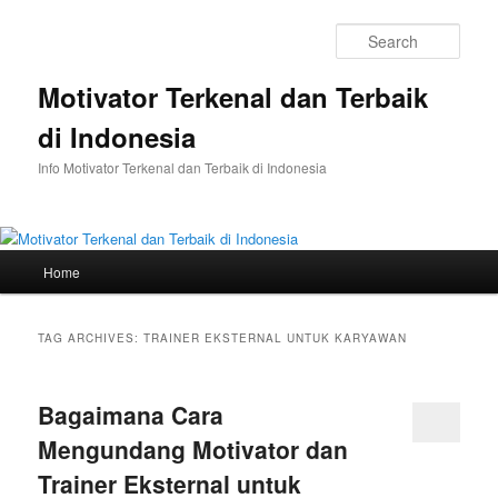
Skip
Skip
to
to
Sear
primary
secondary
content
content
Motivator Terkenal dan Terbaik
di Indonesia
Info Motivator Terkenal dan Terbaik di Indonesia
Main
Home
menu
TAG ARCHIVES:
TRAINER EKSTERNAL UNTUK KARYAWAN
Bagaimana Cara
Mengundang Motivator dan
Trainer Eksternal untuk