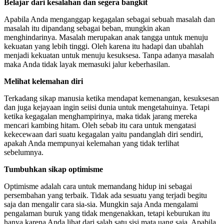
Belajar dari kesalahan dan segera bangkit
Apabila Anda menganggap kegagalan sebagai sebuah masalah dan
masalah itu dipandang sebagai beban, mungkin akan
menghindarinya. Masalah merupakan anak tangga untuk menuju
kekuatan yang lebih tinggi. Oleh karena itu hadapi dan ubahlah
menjadi kekuatan untuk menuju kesuksesa. Tanpa adanya masalah
maka Anda tidak layak memasuki jalur keberhasilan.
Melihat kelemahan diri
Terkadang sikap manusia ketika mendapat kemenangan, kesuksesan
dan juga kejayaan ingin seiisi dunia untuk mengetahuinya. Tetapi
ketika kegagalan menghampirinya, maka tidak jarang mereka
mencari kambing hitam. Oleh sebab itu cara untuk mengatasi
kekecewaan dari suatu kegagalan yaitu pandanglah diri sendiri,
apakah Anda mempunyai kelemahan yang tidak terlihat
sebelumnya.
Tumbuhkan sikap optimisme
Optimisme adalah cara untuk memandang hidup ini sebagai
persembahan yang terbaik. Tidak ada sesuatu yang terjadi begitu
saja dan mengalir cara sia-sia. Mungkin saja Anda mengalami
pengalaman buruk yang tidak mengenakkan, tetapi keburukan itu
hanya karena Anda lihat dari salah satu sisi mata uang saja. Apabila