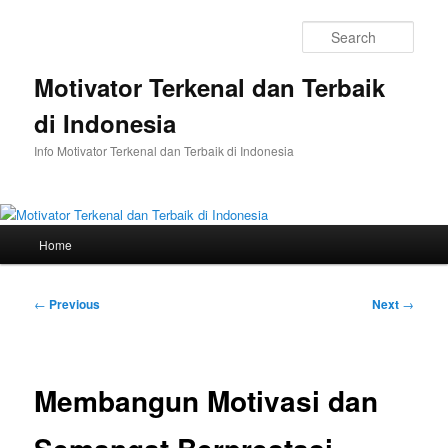
Skip
to
Sear
primary
content
Motivator Terkenal dan Terbaik
di Indonesia
Info Motivator Terkenal dan Terbaik di Indonesia
Main
Home
menu
Post
←
Previous
Next
→
navigation
Membangun Motivasi dan