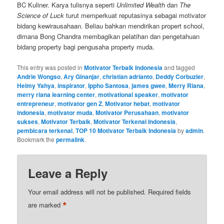
BC Kuliner. Karya tulisnya seperti
Unlimited Wealth
dan
The
Science of Luck
turut memperkuat reputasinya sebagai motivator
bidang kewirausahaan. Beliau bahkan mendirikan propert school,
dimana Bong Chandra membagikan pelatihan dan pengetahuan
bidang property bagi pengusaha property muda.
This entry was posted in
Motivator Terbaik Indonesia
and tagged
Andrie Wongso
,
Ary Ginanjar
,
christian adrianto
,
Deddy Corbuzier
,
Helmy Yahya
,
inspirator
,
Ippho Santosa
,
james gwee
,
Merry Riana
,
merry riana learning center
,
motivational speaker
,
motivator
entrepreneur
,
motivator gen Z
,
Motivator hebat
,
motivator
indonesia
,
motivator muda
,
Motivator Perusahaan
,
motivator
sukses
,
Motivator Terbaik
,
Motivator Terkenal Indonesia
,
pembicara terkenal
,
TOP 10 Motivator Terbaik Indonesia
by
admin
.
Bookmark the
permalink
.
Leave a Reply
Your email address will not be published.
Required fields
*
are marked