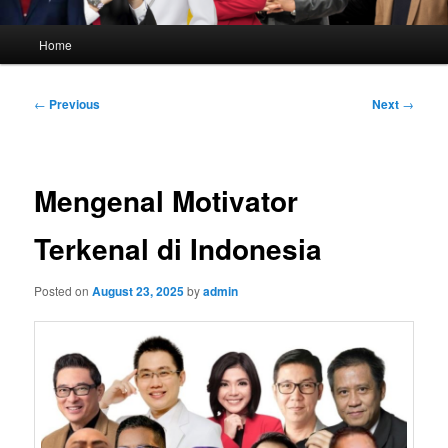
Main
Home
menu
Post
←
Previous
Next
→
navigation
Mengenal Motivator
Terkenal di Indonesia
Posted on
August 23, 2025
by
admin