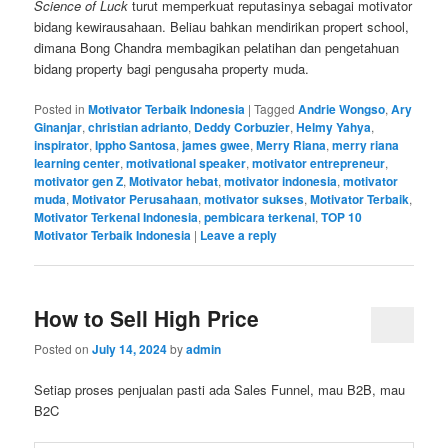
Science of Luck
turut memperkuat reputasinya sebagai motivator
bidang kewirausahaan. Beliau bahkan mendirikan propert school,
dimana Bong Chandra membagikan pelatihan dan pengetahuan
bidang property bagi pengusaha property muda.
Posted in
Motivator Terbaik Indonesia
|
Tagged
Andrie Wongso
,
Ary
Ginanjar
,
christian adrianto
,
Deddy Corbuzier
,
Helmy Yahya
,
inspirator
,
Ippho Santosa
,
james gwee
,
Merry Riana
,
merry riana
learning center
,
motivational speaker
,
motivator entrepreneur
,
motivator gen Z
,
Motivator hebat
,
motivator indonesia
,
motivator
muda
,
Motivator Perusahaan
,
motivator sukses
,
Motivator Terbaik
,
Motivator Terkenal Indonesia
,
pembicara terkenal
,
TOP 10
Motivator Terbaik Indonesia
|
Leave a reply
How to Sell High Price
Posted on
July 14, 2024
by
admin
Setiap proses penjualan pasti ada Sales Funnel, mau B2B, mau
B2C