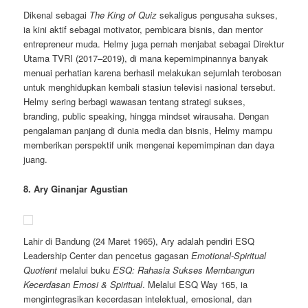
Dikenal sebagai
The King of Quiz
sekaligus pengusaha sukses,
ia kini aktif sebagai motivator, pembicara bisnis, dan mentor
entrepreneur muda. Helmy juga pernah menjabat sebagai Direktur
Utama TVRI (2017–2019), di mana kepemimpinannya banyak
menuai perhatian karena berhasil melakukan sejumlah terobosan
untuk menghidupkan kembali stasiun televisi nasional tersebut.
Helmy sering berbagi wawasan tentang strategi sukses,
branding, public speaking, hingga mindset wirausaha. Dengan
pengalaman panjang di dunia media dan bisnis, Helmy mampu
memberikan perspektif unik mengenai kepemimpinan dan daya
juang.
8. Ary Ginanjar Agustian
Lahir di Bandung (24 Maret 1965), Ary adalah pendiri ESQ
Leadership Center dan pencetus gagasan
Emotional-Spiritual
Quotient
melalui buku
ESQ: Rahasia Sukses Membangun
Kecerdasan Emosi & Spiritual
. Melalui ESQ Way 165, ia
mengintegrasikan kecerdasan intelektual, emosional, dan