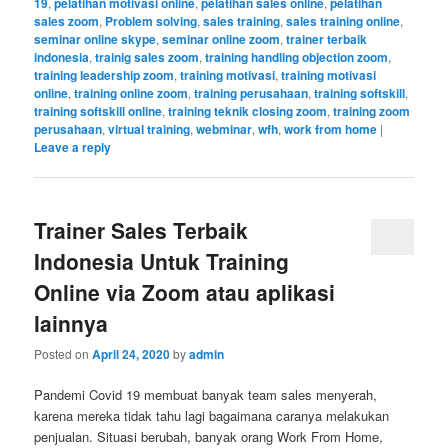
19
,
pelatihan motivasi online
,
pelatihan sales online
,
pelatihan
sales zoom
,
Problem solving
,
sales training
,
sales training online
,
seminar online skype
,
seminar online zoom
,
trainer terbaik
indonesia
,
trainig sales zoom
,
training handling objection zoom
,
training leadership zoom
,
training motivasi
,
training motivasi
online
,
training online zoom
,
training perusahaan
,
training softskill
,
training softskill online
,
training teknik closing zoom
,
training zoom
perusahaan
,
virtual training
,
webminar
,
wfh
,
work from home
|
Leave a reply
Trainer Sales Terbaik
Indonesia Untuk Training
Online via Zoom atau aplikasi
lainnya
Posted on
April 24, 2020
by
admin
Pandemi Covid 19 membuat banyak team sales menyerah,
karena mereka tidak tahu lagi bagaimana caranya melakukan
penjualan. Situasi berubah, banyak orang Work From Home,