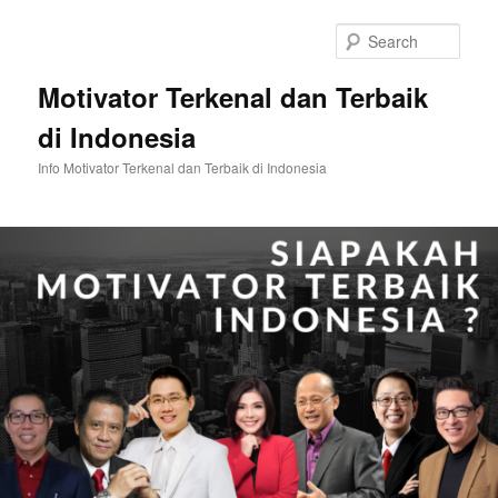
Skip
Skip
to
to
Sear
primary
secondary
content
content
Motivator Terkenal dan Terbaik
di Indonesia
Info Motivator Terkenal dan Terbaik di Indonesia