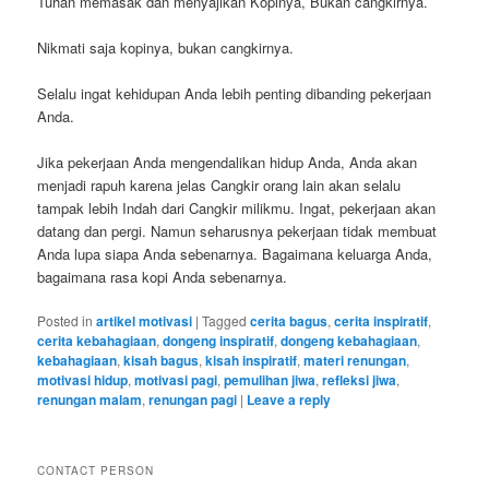
Tuhan memasak dan menyajikan Kopinya, Bukan cangkirnya.
Nikmati saja kopinya, bukan cangkirnya.
Selalu ingat kehidupan Anda lebih penting dibanding pekerjaan
Anda.
Jika pekerjaan Anda mengendalikan hidup Anda, Anda akan
menjadi rapuh karena jelas Cangkir orang lain akan selalu
tampak lebih Indah dari Cangkir milikmu. Ingat, pekerjaan akan
datang dan pergi. Namun seharusnya pekerjaan tidak membuat
Anda lupa siapa Anda sebenarnya. Bagaimana keluarga Anda,
bagaimana rasa kopi Anda sebenarnya.
Posted in
artikel motivasi
|
Tagged
cerita bagus
,
cerita inspiratif
,
cerita kebahagiaan
,
dongeng inspiratif
,
dongeng kebahagiaan
,
kebahagiaan
,
kisah bagus
,
kisah inspiratif
,
materi renungan
,
motivasi hidup
,
motivasi pagi
,
pemulihan jiwa
,
refleksi jiwa
,
renungan malam
,
renungan pagi
|
Leave a reply
CONTACT PERSON