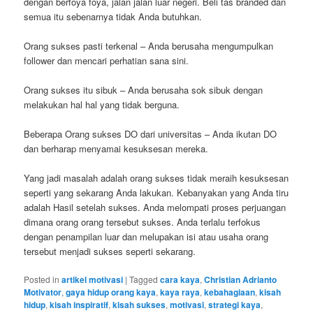
dengan berfoya foya, jalan jalan luar negeri. Beli tas branded dan
semua itu sebenarnya tidak Anda butuhkan.
Orang sukses pasti terkenal – Anda berusaha mengumpulkan
follower dan mencari perhatian sana sini.
Orang sukses itu sibuk – Anda berusaha sok sibuk dengan
melakukan hal hal yang tidak berguna.
Beberapa Orang sukses DO dari universitas – Anda ikutan DO
dan berharap menyamai kesuksesan mereka.
Yang jadi masalah adalah orang sukses tidak meraih kesuksesan
seperti yang sekarang Anda lakukan. Kebanyakan yang Anda tiru
adalah Hasil setelah sukses. Anda melompati proses perjuangan
dimana orang orang tersebut sukses. Anda terlalu terfokus
dengan penampilan luar dan melupakan isi atau usaha orang
tersebut menjadi sukses seperti sekarang.
Posted in
artikel motivasi
|
Tagged
cara kaya
,
Christian Adrianto
Motivator
,
gaya hidup orang kaya
,
kaya raya
,
kebahagiaan
,
kisah
hidup
,
kisah inspiratif
,
kisah sukses
,
motivasi
,
strategi kaya
,