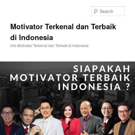
Skip
Skip
to
to
Sear
primary
secondary
content
content
Motivator Terkenal dan Terbaik
di Indonesia
Info Motivator Terkenal dan Terbaik di Indonesia