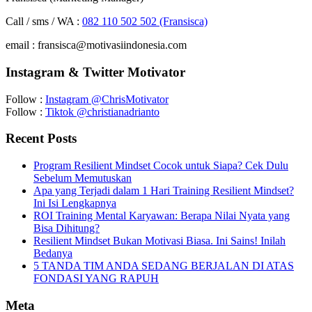
Call / sms / WA :
082 110 502 502 (Fransisca)
email : fransisca@motivasiindonesia.com
Instagram & Twitter Motivator
Follow :
Instagram @ChrisMotivator
Follow :
Tiktok @christianadrianto
Recent Posts
Program Resilient Mindset Cocok untuk Siapa? Cek Dulu
Sebelum Memutuskan
Apa yang Terjadi dalam 1 Hari Training Resilient Mindset?
Ini Isi Lengkapnya
ROI Training Mental Karyawan: Berapa Nilai Nyata yang
Bisa Dihitung?
Resilient Mindset Bukan Motivasi Biasa. Ini Sains! Inilah
Bedanya
5 TANDA TIM ANDA SEDANG BERJALAN DI ATAS
FONDASI YANG RAPUH
Meta