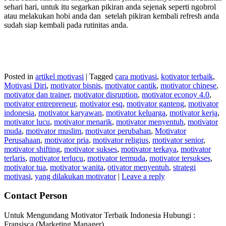
sehari hari, untuk itu segarkan pikiran anda sejenak seperti ngobrol
atau melakukan hobi anda dan setelah pikiran kembali refresh anda
sudah siap kembali pada rutinitas anda.
Posted in
artikel motivasi
|
Tagged
cara motivasi
,
kotivator terbaik
,
Motivasi Diri
,
motivator bisnis
,
motivator cantik
,
motivator chinese
,
motivator dan trainer
,
motivator disruption
,
motivator econoy 4.0
,
motivator entrepreneur
,
motivator esq
,
motivator ganteng
,
motivator
indonesia
,
motivator karyawan
,
motivator keluarga
,
motivator kerja
,
motivator lucu
,
motivator menarik
,
motivator menyentuh
,
motivator
muda
,
motivator muslim
,
motivator perubahan
,
Motivator
Perusahaan
,
motivator pria
,
motivator religius
,
motivator senior
,
motivator shifting
,
motivator sukses
,
motivator terkaya
,
motivator
terlaris
,
motivator terlucu
,
motivator termuda
,
motivator tersukses
,
motivator tua
,
motivator wanita
,
otivator menyentuh
,
strategi
motivasi
,
yang dilakukan motivator
|
Leave a reply
Contact Person
Untuk Mengundang Motivator Terbaik Indonesia Hubungi :
Fransisca (Marketing Manager)