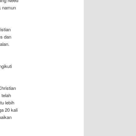
ning Need
ik namun
istian
us dan
alan.
gikuti
hristian
 telah
u lebih
a 20 kali
naikan