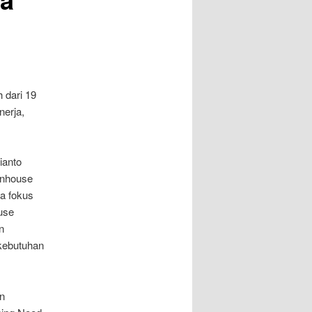
 dari 19
nerja,
ianto
 inhouse
ya fokus
ouse
n
 kebutuhan
an