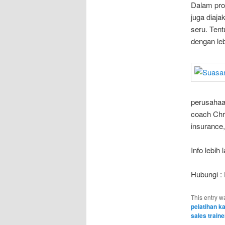
Dalam pro
juga diaja
seru. Tent
dengan lebi
perusahaan
coach Chri
insurance,
Info lebih
Hubungi :
This entry w
pelatihan k
sales traine