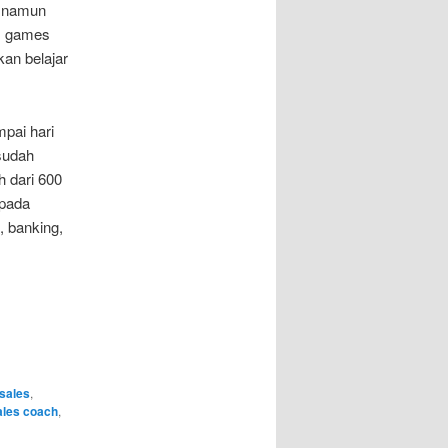
, namun
es games
kan belajar
pai hari
 sudah
ih dari 600
epada
, banking,
 sales
,
ales coach
,