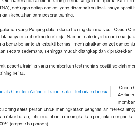
 Oleh karena itu sebelum training beliau sangat memperhatikan Trai
(TNA), sehingga setiap content yang disampaikan tidak hanya spesif
ngan kebutuhan para peserta training.
galaman yang Panjang dalam dunia training dan motivasi, Coach Chr
tidak hanya memberikan teori saja. Namun materinya benar benar jur
ang benar-benar telah terbukti berhasil meningkatkan omzet dan penju
an secara sederhana, sehingga mudah ditangkap dan dipraktekkan.
ak peserta training yang memberikan testimonials positif setelah men
aining beliau.
Coach C
Adrianto,
membant
ibu orang sales person untuk meningkatakn penghasilan mereka hingg
hkan rekor beliau, telah membantu meningkatkan penjualan dengan ka
000% (empat ribu persen).