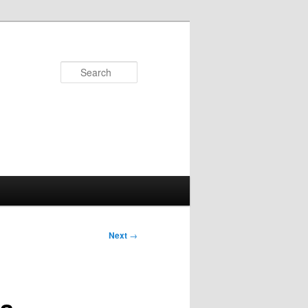
Search
Next
→
ia