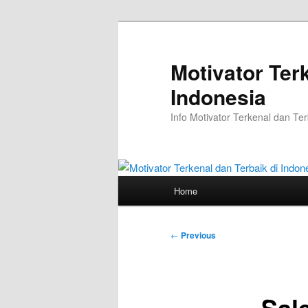
Skip
to
primary
Motivator Ter
content
Indonesia
Info Motivator Terkenal dan Ter
Main
Home
menu
Post
←
Previous
navigation
Sal