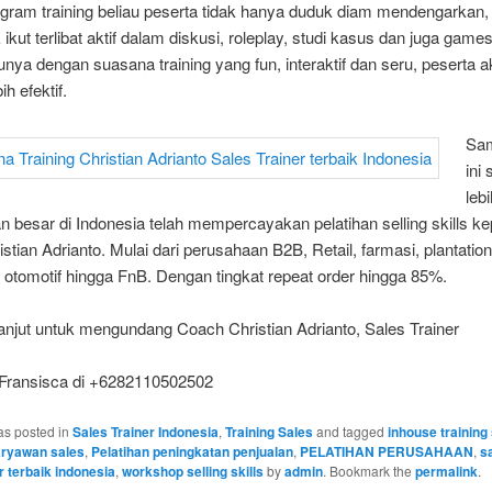
gram training beliau peserta tidak hanya duduk diam mendengarkan
k ikut terlibat aktif dalam diskusi, roleplay, studi kasus dan juga gam
unya dengan suasana training yang fun, interaktif dan seru, peserta a
h efektif.
Sam
ini
leb
 besar di Indonesia telah mempercayakan pelatihan selling skills k
stian Adrianto. Mulai dari perusahaan B2B, Retail, farmasi, plantation
 otomotif hingga FnB. Dengan tingkat repeat order hingga 85%.
 lanjut untuk mengundang Coach Christian Adrianto, Sales Trainer
 Fransisca di +6282110502502
as posted in
Sales Trainer Indonesia
,
Training Sales
and tagged
inhouse training
aryawan sales
,
Pelatihan peningkatan penjualan
,
PELATIHAN PERUSAHAAN
,
s
r terbaik indonesia
,
workshop selling skills
by
admin
. Bookmark the
permalink
.