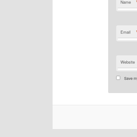
Name
Email
Website
Save my