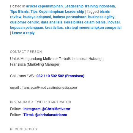
Posted in
artikel kepemimpinan
,
Leadership Training Indonesia
,
Tips Bisnis
,
Tips Kepemimpinan Leadership
|
Tagged
bisnis
review
,
budaya adaptasi
,
budaya perusahaan
,
business agility
,
customer centric
,
data analisis
,
fleksibilitas dalam bisnis
,
inovasi
,
kepusan pelanggan
,
kreativitas
,
strategi memenangkan competisi
|
Leave a reply
CONTACT PERSON
Untuk Mengundang Motivator Terbaik Indonesia Hubungi :
Fransisca (Marketing Manager)
Call / sms / WA :
082 110 502 502 (Fransisca)
email : fransisca@motivasiindonesia.com
INSTAGRAM & TWITTER MOTIVATOR
Follow :
Instagram @ChrisMotivator
Follow :
Tiktok @christianadrianto
RECENT POSTS