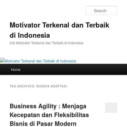
Skip
Skip
to
to
Sear
primary
secondary
content
content
Motivator Terkenal dan Terbaik
di Indonesia
Info Motivator Terkenal dan Terbaik di Indonesia
Main
Home
menu
TAG ARCHIVES:
BUDAYA ADAPTASI
Business Agility : Menjaga
Kecepatan dan Fleksibilitas
Bisnis di Pasar Modern