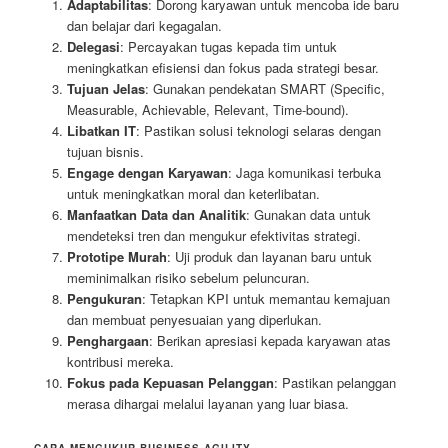
Adaptabilitas
: Dorong karyawan untuk mencoba ide baru
dan belajar dari kegagalan.
Delegasi
: Percayakan tugas kepada tim untuk
meningkatkan efisiensi dan fokus pada strategi besar.
Tujuan Jelas
: Gunakan pendekatan SMART (Specific,
Measurable, Achievable, Relevant, Time-bound).
Libatkan IT
: Pastikan solusi teknologi selaras dengan
tujuan bisnis.
Engage dengan Karyawan
: Jaga komunikasi terbuka
untuk meningkatkan moral dan keterlibatan.
Manfaatkan Data dan Analitik
: Gunakan data untuk
mendeteksi tren dan mengukur efektivitas strategi.
Prototipe Murah
: Uji produk dan layanan baru untuk
meminimalkan risiko sebelum peluncuran.
Pengukuran
: Tetapkan KPI untuk memantau kemajuan
dan membuat penyesuaian yang diperlukan.
Penghargaan
: Berikan apresiasi kepada karyawan atas
kontribusi mereka.
Fokus pada Kepuasan Pelanggan
: Pastikan pelanggan
merasa dihargai melalui layanan yang luar biasa.
CARA MENGUKUR BUSINESS AGILITY