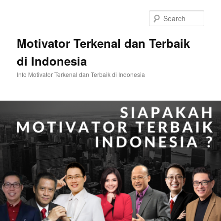
Skip
Skip
to
to
Sear
primary
secondary
content
content
Motivator Terkenal dan Terbaik
di Indonesia
Info Motivator Terkenal dan Terbaik di Indonesia