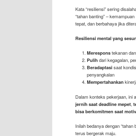
Kata “resiliensi” sering disa
“tahan banting” – kemampuan u
tepat, dan berbahaya jika dite
Resiliensi mental yang ses
Merespons
tekanan dan 
Pulih
dari kegagalan, p
Beradaptasi
saat kondis
penyangkalan
Mempertahankan
kinerj
Dalam konteks pekerjaan, ini 
jernih saat deadline mepet
,
t
bisa berkomitmen saat motiva
Inilah bedanya dengan “tahan b
terus bergerak maju.