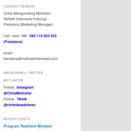
CONTACT PERSON
Untuk Mengundang Motivator
Terbaik Indonesia Hubungi :
Fransisca (Marketing Manager)
Call / sms / WA :
082 110 502 502
(Fransisca)
email :
fransisca@motivasiindonesia.com
INSTAGRAM & TWITTER
MOTIVATOR
Follow :
Instagram
@ChrisMotivator
Follow :
Tiktok
@christianadrianto
RECENT POSTS
Program Resilient Mindset