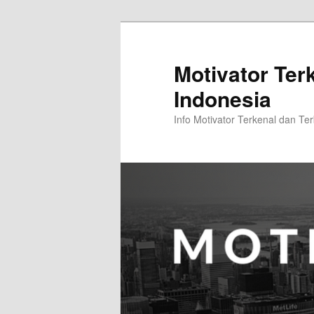
Skip
Skip
to
to
primary
secondary
Motivator Ter
content
content
Indonesia
Info Motivator Terkenal dan Ter