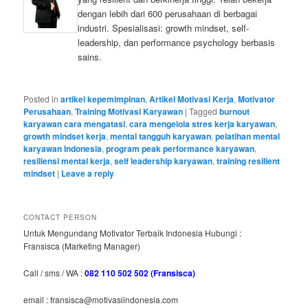
dengan lebih dari 600 perusahaan di berbagai
industri. Spesialisasi: growth mindset, self-
leadership, dan performance psychology berbasis
sains.
Posted in
artikel kepemimpinan
,
Artikel Motivasi Kerja
,
Motivator
Perusahaan
,
Training Motivasi Karyawan
|
Tagged
burnout
karyawan cara mengatasi
,
cara mengelola stres kerja karyawan
,
growth mindset kerja
,
mental tangguh karyawan
,
pelatihan mental
karyawan Indonesia
,
program peak performance karyawan
,
resiliensi mental kerja
,
self leadership karyawan
,
training resilient
mindset
|
Leave a reply
CONTACT PERSON
Untuk Mengundang Motivator Terbaik Indonesia Hubungi :
Fransisca (Marketing Manager)
Call / sms / WA :
082 110 502 502 (Fransisca)
email : fransisca@motivasiindonesia.com