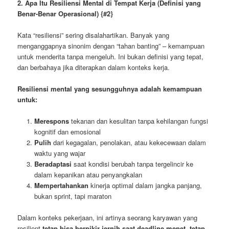
2. Apa Itu Resiliensi Mental di Tempat Kerja (Definisi yang
Benar-Benar Operasional)
{#2}
Kata “resiliensi” sering disalahartikan. Banyak yang
menganggapnya sinonim dengan “tahan banting” – kemampuan
untuk menderita tanpa mengeluh. Ini bukan definisi yang tepat,
dan berbahaya jika diterapkan dalam konteks kerja.
Resiliensi mental yang sesungguhnya adalah kemampuan
untuk:
Merespons
tekanan dan kesulitan tanpa kehilangan fungsi
kognitif dan emosional
Pulih
dari kegagalan, penolakan, atau kekecewaan dalam
waktu yang wajar
Beradaptasi
saat kondisi berubah tanpa tergelincir ke
dalam kepanikan atau penyangkalan
Mempertahankan
kinerja optimal dalam jangka panjang,
bukan sprint, tapi maraton
Dalam konteks pekerjaan, ini artinya seorang karyawan yang
resilient
tetap bisa berpikir jernih saat deadline mepet
,
tetap