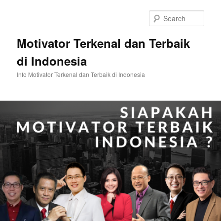
Skip
Skip
to
to
Sear
primary
secondary
content
content
Motivator Terkenal dan Terbaik
di Indonesia
Info Motivator Terkenal dan Terbaik di Indonesia