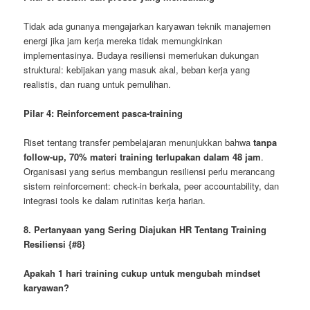
Tidak ada gunanya mengajarkan karyawan teknik manajemen
energi jika jam kerja mereka tidak memungkinkan
implementasinya. Budaya resiliensi memerlukan dukungan
struktural: kebijakan yang masuk akal, beban kerja yang
realistis, dan ruang untuk pemulihan.
Pilar 4: Reinforcement pasca-training
Riset tentang transfer pembelajaran menunjukkan bahwa
tanpa
follow-up, 70% materi training terlupakan dalam 48 jam
.
Organisasi yang serius membangun resiliensi perlu merancang
sistem reinforcement: check-in berkala, peer accountability, dan
integrasi tools ke dalam rutinitas kerja harian.
8. Pertanyaan yang Sering Diajukan HR Tentang Training
Resiliensi
{#8}
Apakah 1 hari training cukup untuk mengubah mindset
karyawan?