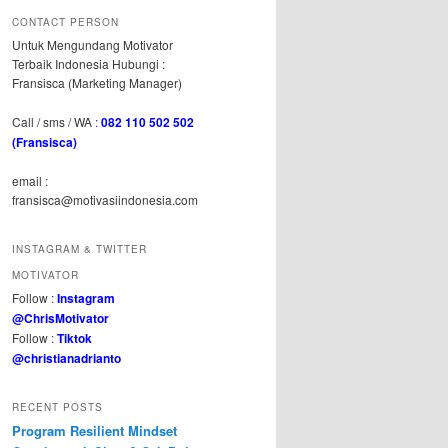
CONTACT PERSON
Untuk Mengundang Motivator
Terbaik Indonesia Hubungi :
Fransisca (Marketing Manager)
Call / sms / WA :
082 110 502 502
(Fransisca)
email :
fransisca@motivasiindonesia.com
INSTAGRAM & TWITTER
MOTIVATOR
Follow :
Instagram
@ChrisMotivator
Follow :
Tiktok
@christianadrianto
RECENT POSTS
Program Resilient Mindset