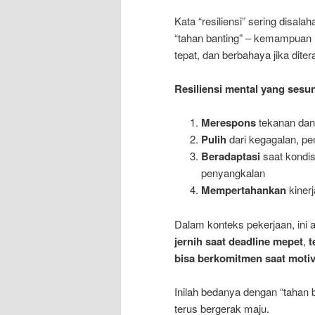
Kata “resiliensi” sering disa
“tahan banting” – kemampuan u
tepat, dan berbahaya jika dite
Resiliensi mental yang ses
Merespons
tekanan dan 
Pulih
dari kegagalan, p
Beradaptasi
saat kondis
penyangkalan
Mempertahankan
kinerj
Dalam konteks pekerjaan, ini 
jernih saat deadline mepet
,
t
bisa berkomitmen saat motiva
Inilah bedanya dengan “tahan b
terus bergerak maju.