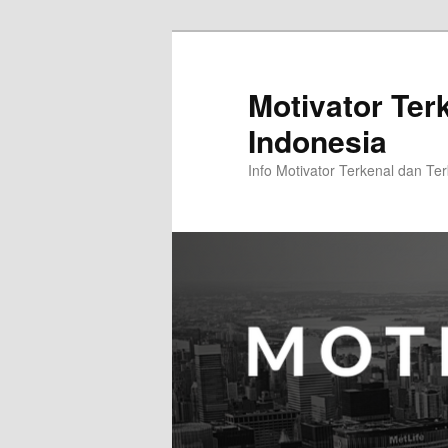
Skip
Skip
to
to
primary
secondary
Motivator Ter
content
content
Indonesia
Info Motivator Terkenal dan Ter