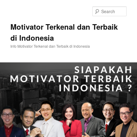
Skip
Skip
to
to
Sear
primary
secondary
content
content
Motivator Terkenal dan Terbaik
di Indonesia
Info Motivator Terkenal dan Terbaik di Indonesia