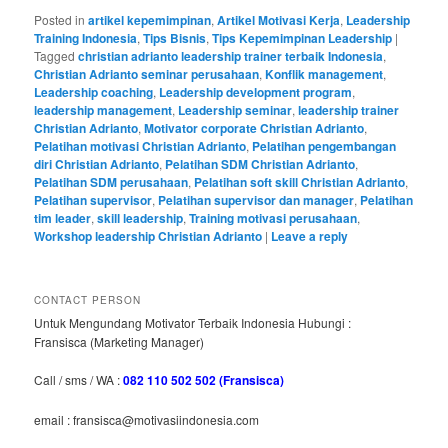
Posted in
artikel kepemimpinan
,
Artikel Motivasi Kerja
,
Leadership
Training Indonesia
,
Tips Bisnis
,
Tips Kepemimpinan Leadership
|
Tagged
christian adrianto leadership trainer terbaik Indonesia
,
Christian Adrianto seminar perusahaan
,
Konflik management
,
Leadership coaching
,
Leadership development program
,
leadership management
,
Leadership seminar
,
leadership trainer
Christian Adrianto
,
Motivator corporate Christian Adrianto
,
Pelatihan motivasi Christian Adrianto
,
Pelatihan pengembangan
diri Christian Adrianto
,
Pelatihan SDM Christian Adrianto
,
Pelatihan SDM perusahaan
,
Pelatihan soft skill Christian Adrianto
,
Pelatihan supervisor
,
Pelatihan supervisor dan manager
,
Pelatihan
tim leader
,
skill leadership
,
Training motivasi perusahaan
,
Workshop leadership Christian Adrianto
|
Leave a reply
CONTACT PERSON
Untuk Mengundang Motivator Terbaik Indonesia Hubungi :
Fransisca (Marketing Manager)
Call / sms / WA :
082 110 502 502 (Fransisca)
email : fransisca@motivasiindonesia.com